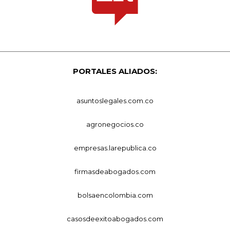
PORTALES ALIADOS:
asuntoslegales.com.co
agronegocios.co
empresas.larepublica.co
firmasdeabogados.com
bolsaencolombia.com
casosdeexitoabogados.com