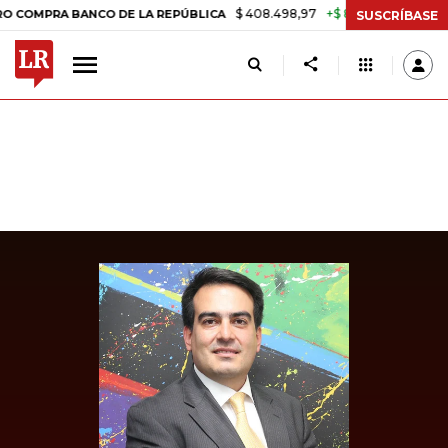
$ 408.498,97
+$ 8.753,81
+2,19%
PRA BANCO DE LA REPÚBLICA
TA
SUSCRÍBASE