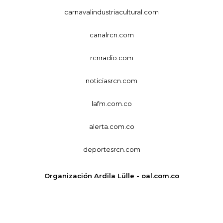
carnavalindustriacultural.com
canalrcn.com
rcnradio.com
noticiasrcn.com
lafm.com.co
alerta.com.co
deportesrcn.com
Organización Ardila Lülle - oal.com.co