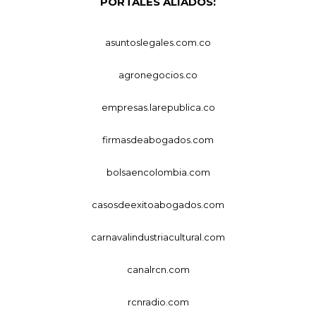
PORTALES ALIADOS:
asuntoslegales.com.co
agronegocios.co
empresas.larepublica.co
firmasdeabogados.com
bolsaencolombia.com
casosdeexitoabogados.com
carnavalindustriacultural.com
canalrcn.com
rcnradio.com