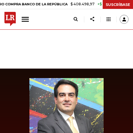
$ 408.498,97
+$ 8.753,81
+2,19%
PRA BANCO DE LA REPÚBLICA
TA
SUSCRÍBASE