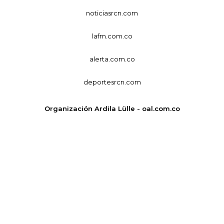
noticiasrcn.com
lafm.com.co
alerta.com.co
deportesrcn.com
Organización Ardila Lülle - oal.com.co