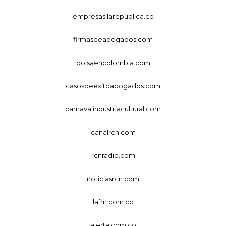
empresas.larepublica.co
firmasdeabogados.com
bolsaencolombia.com
casosdeexitoabogados.com
carnavalindustriacultural.com
canalrcn.com
rcnradio.com
noticiasrcn.com
lafm.com.co
alerta.com.co