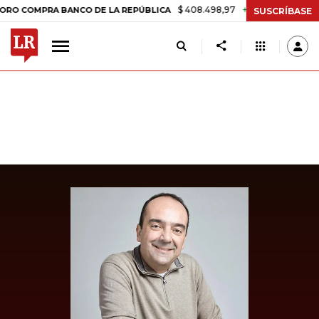
$ 408.498,97
+$ 8.753,81
+2,19%
MPRA BANCO DE LA REPÚBLICA
T
SUSCRÍBASE