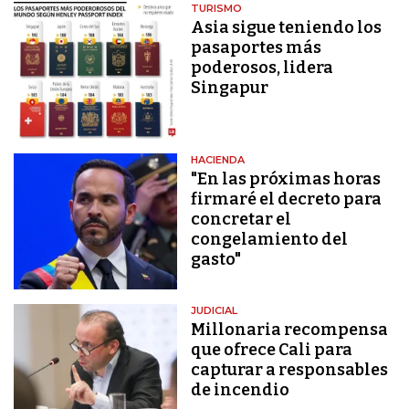
TURISMO
Asia sigue teniendo los
pasaportes más
poderosos, lidera
Singapur
HACIENDA
"En las próximas horas
firmaré el decreto para
concretar el
congelamiento del
gasto"
JUDICIAL
Millonaria recompensa
que ofrece Cali para
capturar a responsables
de incendio