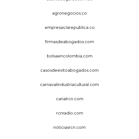
agronegocios.co
empresas.larepublica.co
firmasdeabogados.com
bolsaencolombia.com
casosdeexitoabogados.com
carnavalindustriacultural.com
canalrcn.com
rcnradio.com
noticiasrcn.com