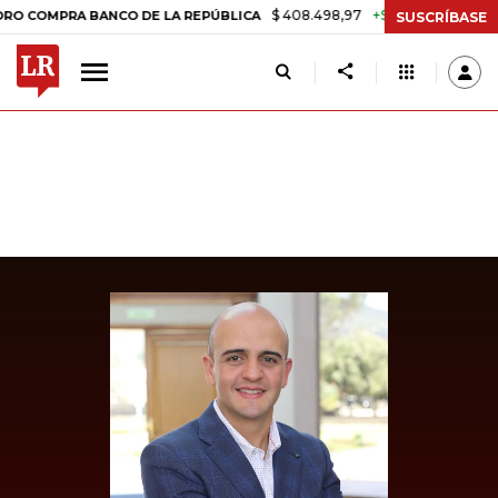
$ 408.498,97
+$ 8.753,81
+2,19%
PRA BANCO DE LA REPÚBLICA
T
SUSCRÍBASE