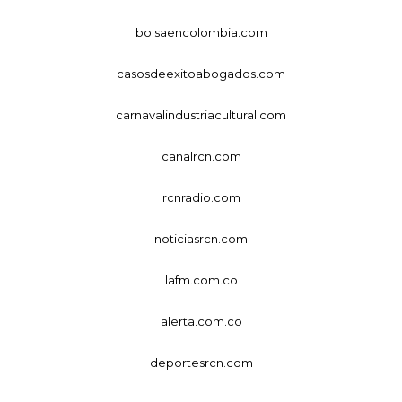
bolsaencolombia.com
casosdeexitoabogados.com
carnavalindustriacultural.com
canalrcn.com
rcnradio.com
noticiasrcn.com
lafm.com.co
alerta.com.co
deportesrcn.com