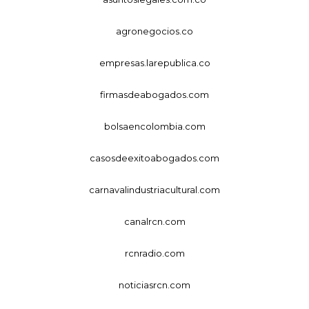
agronegocios.co
empresas.larepublica.co
firmasdeabogados.com
bolsaencolombia.com
casosdeexitoabogados.com
carnavalindustriacultural.com
canalrcn.com
rcnradio.com
noticiasrcn.com