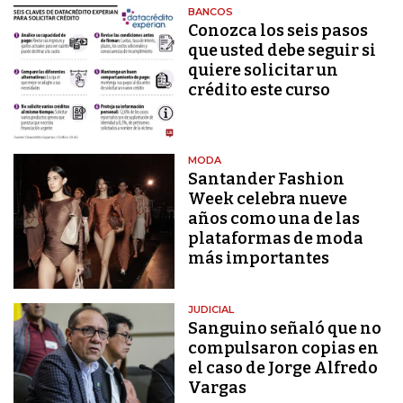
BANCOS
Conozca los seis pasos
que usted debe seguir si
quiere solicitar un
crédito este curso
MODA
Santander Fashion
Week celebra nueve
años como una de las
plataformas de moda
más importantes
JUDICIAL
Sanguino señaló que no
compulsaron copias en
el caso de Jorge Alfredo
Vargas