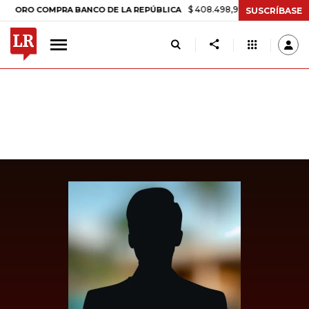
$ 408.498,97
+$ 8.753,81
+2,19%
O COMPRA BANCO DE LA REPÚBLICA
SUSCRÍBASE