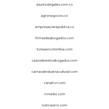
asuntoslegales.com.co
agronegocios.co
empresas.larepublica.co
firmasdeabogados.com
bolsaencolombia.com
casosdeexitoabogados.com
carnavalindustriacultural.com
canalrcn.com
rcnradio.com
noticiasrcn.com