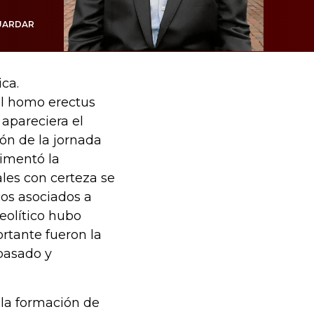
UARDAR
ica.
el homo erectus
apareciera el
ón de la jornada
limentó la
ales con certeza se
icos asociados a
eolítico hubo
rtante fueron la
pasado y
a la formación de