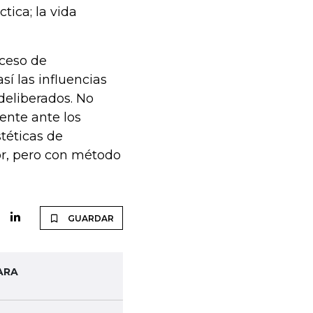
tica; la vida
oceso de
así las influencias
deliberados. No
rente ante los
téticas de
lor, pero con método
GUARDAR
ARA