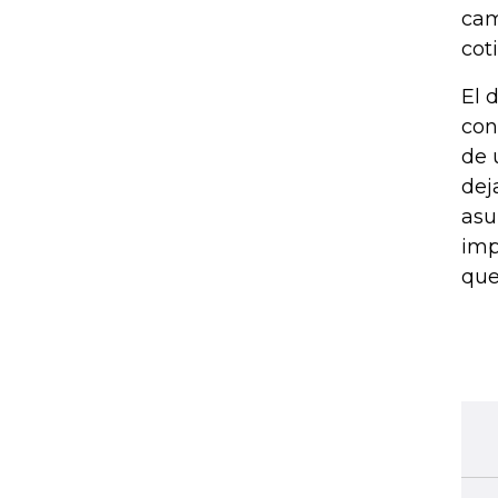
cam
cot
El 
con
de 
dej
asu
imp
que