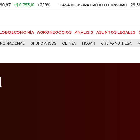
 8.753,81
+2,19%
29,66%
+0,87
TASA DE USURA CRÉDITO CONSUMO
LOBOECONOMÍA
AGRONEGOCIOS
ANÁLISIS
ASUNTOS LEGALES
RNO NACIONAL
GRUPO ARGOS
ODINSA
HOGAR
GRUPO NUTRESA
A
d