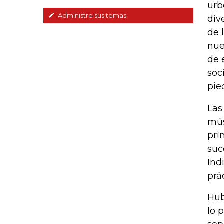
urb
Administre sus temas
div
de 
nue
de 
soc
pie
Las
mús
pri
suc
Ind
prá
Hub
lo 