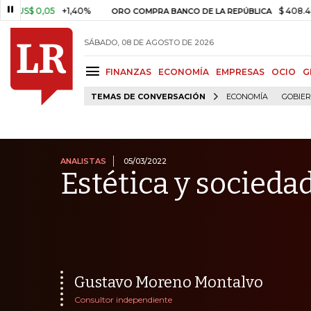
,05
+1,40%
$ 408.498,97
+$
ORO COMPRA BANCO DE LA REPÚBLICA
SÁBADO, 08 DE AGOSTO DE 2026
FINANZAS
ECONOMÍA
EMPRESAS
OCIO
G
TEMAS DE CONVERSACIÓN
ECONOMÍA
GOBIE
ANALISTAS
05/03/2022
Estética y socieda
Gustavo Moreno Montalvo
Consultor independiente