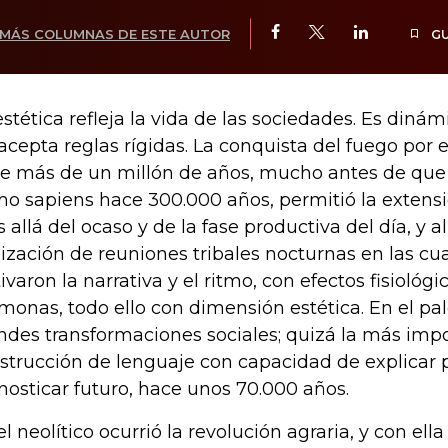
MÁS COLUMNAS DE ESTE AUTOR
G
estética refleja la vida de las sociedades. Es dinám
acepta reglas rígidas. La conquista del fuego por 
e más de un millón de años, mucho antes de que 
o sapiens hace 300.000 años, permitió la extensi
 allá del ocaso y de la fase productiva del día, y a
lización de reuniones tribales nocturnas en las cu
tivaron la narrativa y el ritmo, con efectos fisiológ
monas, todo ello con dimensión estética. En el pal
ndes transformaciones sociales; quizá la más impo
strucción de lenguaje con capacidad de explicar 
nosticar futuro, hace unos 70.000 años.
el neolítico ocurrió la revolución agraria, y con ell