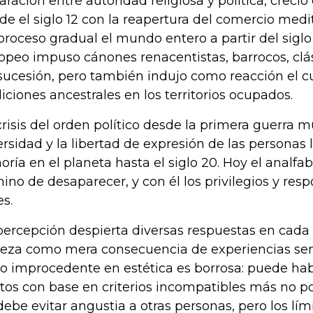
aración entre autoridad religiosa y política, crec
de el siglo 12 con la reapertura del comercio med
proceso gradual el mundo entero a partir del siglo
opeo impuso cánones renacentistas, barrocos, clá
sucesión, pero también indujo como reacción el cu
diciones ancestrales en los territorios ocupados.
crisis del orden político desde la primera guerra m
ersidad y la libertad de expresión de las personas 
oría en el planeta hasta el siglo 20. Hoy el analfa
ino de desaparecer, y con él los privilegios y res
es.
percepción despierta diversas respuestas en cada
leza como mera consecuencia de experiencias sens
lo improcedente en estética es borrosa: puede ha
tos con base en criterios incompatibles más no por
debe evitar angustia a otras personas, pero los lími