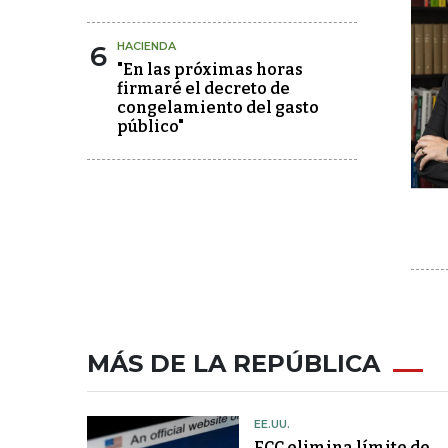
6
HACIENDA
"En las próximas horas
firmaré el decreto de
congelamiento del gasto
público"
MÁS DE LA REPÚBLICA
EE.UU.
FCC elimina límite de