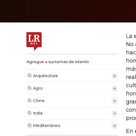
La 
No 
hac
hom
Agregue a sus temas de interés
más
Arquitectura
rea
cul
Agro
hor
China
gra
con
India
pro
Mediterráneo
En 