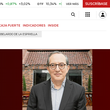
SUSCRÍBASE
%
+3,02%
10,34%
+0,10%
+0,98%
$ 416,96
+$ 0,05
DTF
VER MÁS
UVR
CAJA FUERTE
INDICADORES
INSIDE
BELARDO DE LA ESPRIELLA