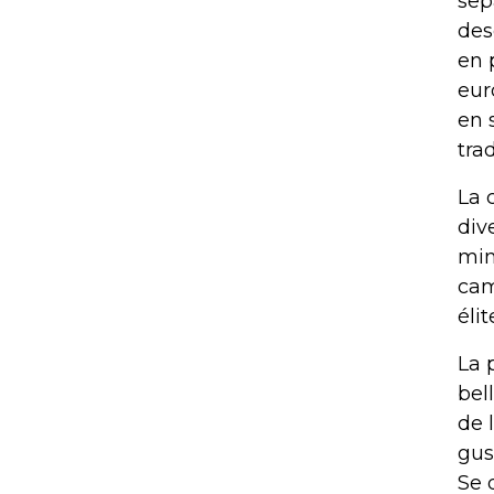
sep
des
en 
eur
en 
tra
La 
div
min
cam
élit
La 
bel
de 
gus
Se 