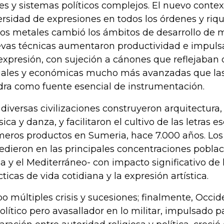
es y sistemas políticos complejos. El nuevo contex
ersidad de expresiones en todos los órdenes y riqu
los metales cambió los ámbitos de desarrollo de m
vas técnicas aumentaron productividad e impuls
expresión, con sujeción a cánones que reflejaban 
iales y económicas mucho más avanzadas que las
dra como fuente esencial de instrumentación.
 diversas civilizaciones construyeron arquitectura, 
ica y danza, y facilitaron el cultivo de las letras e
meros productos en Sumeria, hace 7.000 años. Los
edieron en las principales concentraciones poblac
ia y el Mediterráneo- con impacto significativo de l
cticas de vida cotidiana y la expresión artística.
o múltiples crisis y sucesiones; finalmente, Occid
político pero avasallador en lo militar, impulsado p