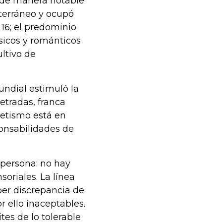
ió de manera notable
iterráneo y ocupó
 16; el predominio
sicos y románticos
ltivo de
undial estimuló la
letradas, franca
betismo está en
ponsabilidades de
 persona: no hay
oriales. La línea
ber discrepancia de
 ello inaceptables.
tes de lo tolerable