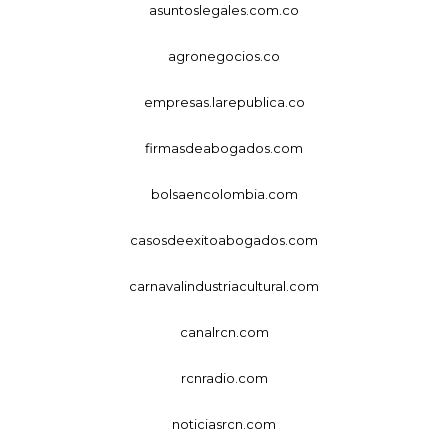
asuntoslegales.com.co
agronegocios.co
empresas.larepublica.co
firmasdeabogados.com
bolsaencolombia.com
casosdeexitoabogados.com
carnavalindustriacultural.com
canalrcn.com
rcnradio.com
noticiasrcn.com