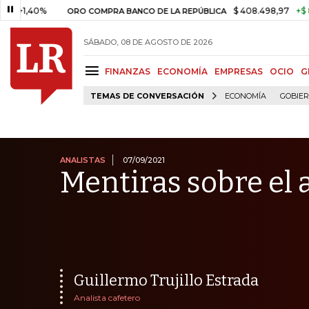
0%
$ 408.498,97
+$ 8.753,81
ORO COMPRA BANCO DE LA REPÚBLICA
SÁBADO, 08 DE AGOSTO DE 2026
FINANZAS
ECONOMÍA
EMPRESAS
OCIO
G
TEMAS DE CONVERSACIÓN
ECONOMÍA
GOBIE
ANALISTAS
07/09/2021
Mentiras sobre el 
Guillermo Trujillo Estrada
Analista cafetero