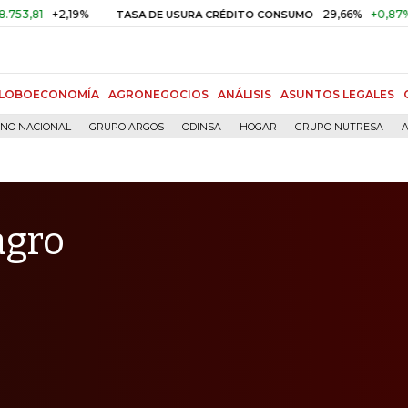
+2,19%
29,66%
+0,87%
+3,02
TASA DE USURA CRÉDITO CONSUMO
LOBOECONOMÍA
AGRONEGOCIOS
ANÁLISIS
ASUNTOS LEGALES
RNO NACIONAL
GRUPO ARGOS
ODINSA
HOGAR
GRUPO NUTRESA
A
agro