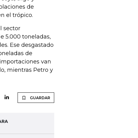
blaciones de
n el trópico.
l sector
e 5.000 toneladas,
les. Ese desgastado
oneladas de
s importaciones van
o, mientras Petro y
GUARDAR
ARA