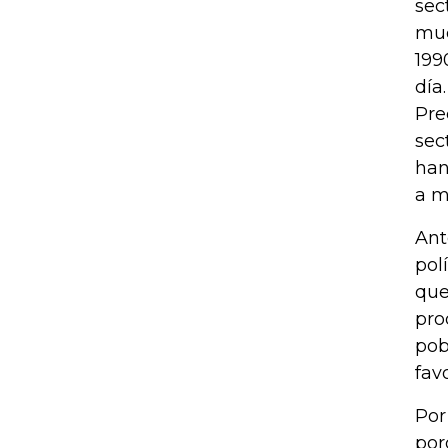
sec
muc
199
día.
Pre
sec
han
a m
Ant
pol
que
pro
pob
fav
Por
por