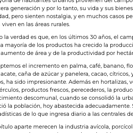
oría de habitantes urbanos provienen del campo,
cera generación y por lo tanto, su vida y sus bienes
dad, pero sienten nostalgia, y en muchos casos pe
 viven en las áreas rurales.
o la verdad es que, en los últimos 30 años, el ca
la mayoría de los productos ha crecido la producc
 aumento de área y de la productividad por hectá
ptemos el incremento en palma, café, banano, flor
acate, caña de azúcar y panelera, cacao, cítricos, 
os, ha sido impresionante. Además en hortalizas, v
érculos, productos frescos, perecederos, la produ
cimiento descomunal, cuando se consolidó la urba
ció la población, hoy abastecida adecuadamente. 
adísticas de lo que ingresa diario a las centrales d
ítulo aparte merecen la industria avícola, porcícol