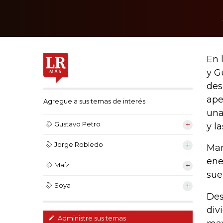
En 
y G
des
ape
Agregue a sus temas de interés
una
Gustavo Petro
y l
Jorge Robledo
Man
ene
Maíz
sue
Soya
Des
div
Administre sus temas