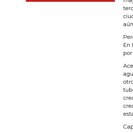
may
ter
ciu
aún
Per
En 
por
Ace
agu
otr
tub
cre
cre
est
Cap