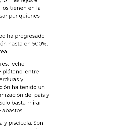
 lo más lejos en
 los tienen en la
sar por quienes
mpo ha progresado.
ión hasta en 500%,
rea.
es, leche,
y plátano, entre
erduras y
cción ha tenido un
nización del país y
Solo basta mirar
e abastos.
a y piscícola. Son