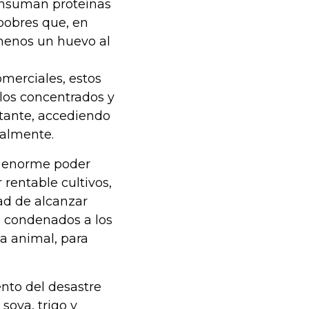
onsuman proteínas
pobres que, en
 menos un huevo al
omerciales, estos
 los concentrados y
tante, accediendo
nalmente.
n enorme poder
 rentable cultivos,
ad de alcanzar
s condenados a los
na animal, para
nto del desastre
soya, trigo y