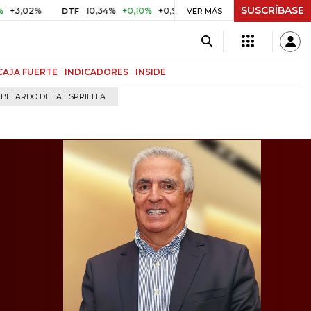
SUSCRÍBASE
%
10,34%
+0,10%
+0,98%
$ 416,96
+$ 0,05
+0,01%
DTF
UVR
VER MÁS
CAJA FUERTE
INDICADORES
INSIDE
BELARDO DE LA ESPRIELLA