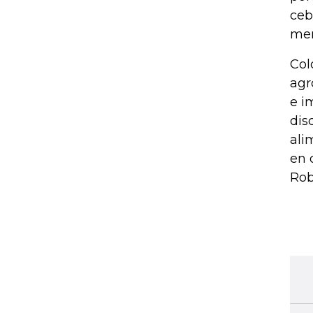
ceb
men
Col
agr
e i
dis
ali
en 
Rob