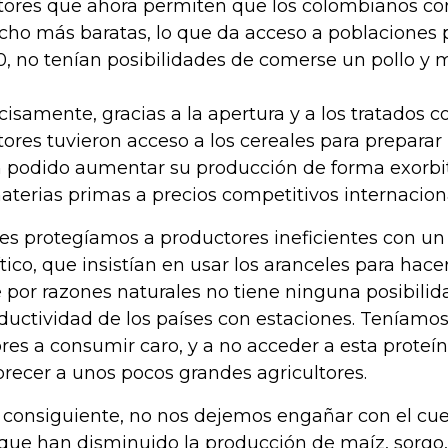
tores que ahora permiten que los colombianos c
ho más baratas, lo que da acceso a poblaciones 
0, no tenían posibilidades de comerse un pollo y
cisamente, gracias a la apertura y a los tratados c
tores tuvieron acceso a los cereales para preparar
 podido aumentar su producción de forma exorbi
aterias primas a precios competitivos internacio
es protegíamos a productores ineficientes con u
ítico, que insistían en usar los aranceles para hacer
 por razones naturales no tiene ninguna posibilid
ductividad de los países con estaciones. Teníamo
res a consumir caro, y a no acceder a esta proteí
orecer a unos pocos grandes agricultores.
 consiguiente, no nos dejemos engañar con el cue
que han disminuido la producción de maíz, sorgo, 