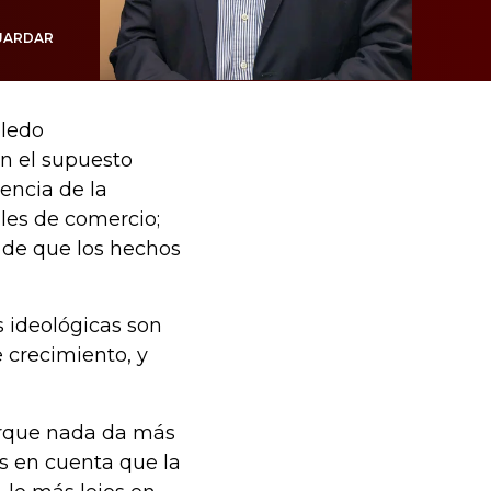
UARDAR
bledo
en el supuesto
encia de la
ales de comercio;
r de que los hechos
 ideológicas son
 crecimiento, y
rque nada da más
s en cuenta que la