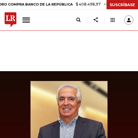
$ 408.498,97
+$ 8.753,81
+2,19%
MPRA BANCO DE LA REPÚBLICA
T
SUSCRÍBASE