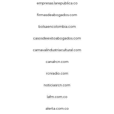
empresas.larepublica.co
firmasdeabogados.com
bolsaencolombia.com
casosdeexitoabogados.com
carnavalindustriacultural.com
canalrcn.com
rcnradio.com
noticiasrcn.com
lafm.com.co
alerta.com.co