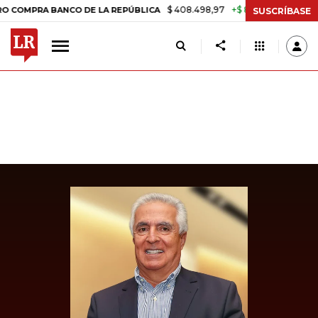
$ 408.498,97
+$ 8.753,81
+2,19%
PRA BANCO DE LA REPÚBLICA
TA
SUSCRÍBASE