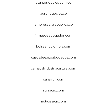
asuntoslegales.com.co
agronegocios.co
empresas.larepublica.co
firmasdeabogados.com
bolsaencolombia.com
casosdeexitoabogados.com
carnavalindustriacultural.com
canalrcn.com
rcnradio.com
noticiasrcn.com