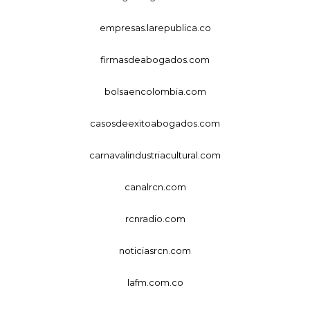
empresas.larepublica.co
firmasdeabogados.com
bolsaencolombia.com
casosdeexitoabogados.com
carnavalindustriacultural.com
canalrcn.com
rcnradio.com
noticiasrcn.com
lafm.com.co