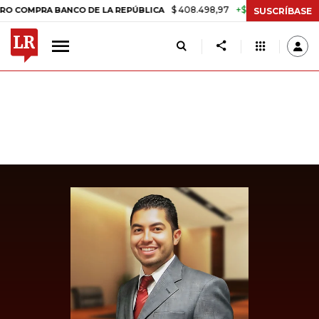
$ 408.498,97
+$ 8.753,81
+2,19%
PRA BANCO DE LA REPÚBLICA
TA
SUSCRÍBASE