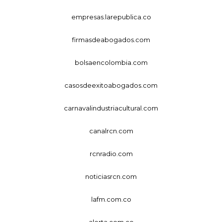
empresas.larepublica.co
firmasdeabogados.com
bolsaencolombia.com
casosdeexitoabogados.com
carnavalindustriacultural.com
canalrcn.com
rcnradio.com
noticiasrcn.com
lafm.com.co