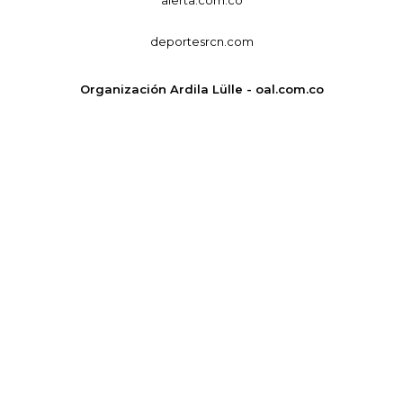
alerta.com.co
deportesrcn.com
Organización Ardila Lülle - oal.com.co