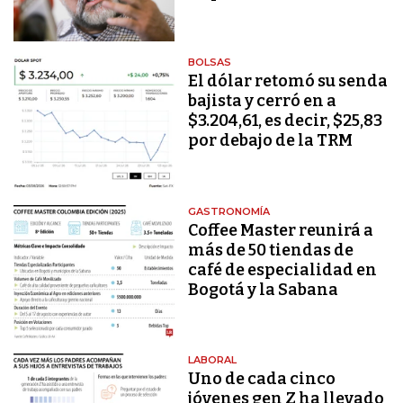
BOLSAS
El dólar retomó su senda
bajista y cerró en a
$3.204,61, es decir, $25,83
por debajo de la TRM
GASTRONOMÍA
Coffee Master reunirá a
más de 50 tiendas de
café de especialidad en
Bogotá y la Sabana
LABORAL
Uno de cada cinco
jóvenes gen Z ha llevado