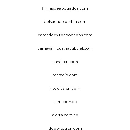
firmasdeabogados.com
bolsaencolombia.com
casosdeexitoabogados.com
carnavalindustriacultural.com
canalrcn.com
rcnradio.com
noticiasrcn.com
lafm.com.co
alerta.com.co
deportesrcn.com