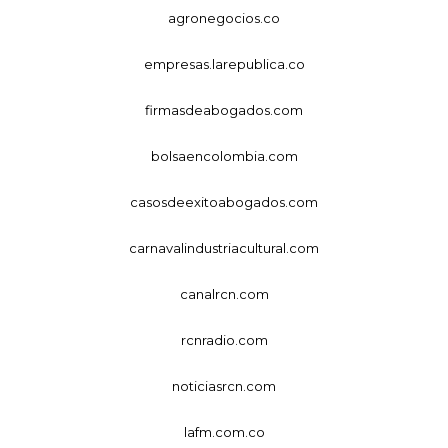
agronegocios.co
empresas.larepublica.co
firmasdeabogados.com
bolsaencolombia.com
casosdeexitoabogados.com
carnavalindustriacultural.com
canalrcn.com
rcnradio.com
noticiasrcn.com
lafm.com.co