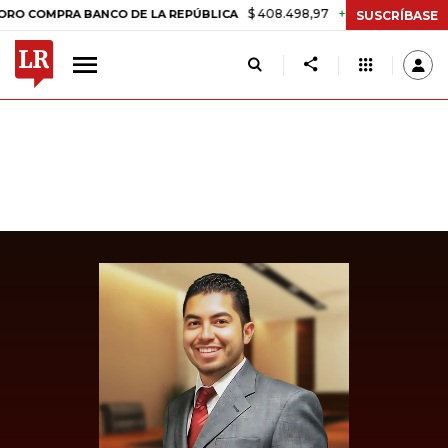
$ 408.498,97
+$ 8.753,81
+2,19%
MPRA BANCO DE LA REPÚBLICA
SUSCRÍBASE