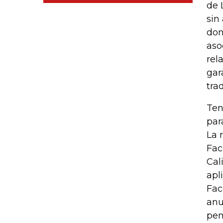
de 
sin
don
aso
rel
gar
tra
Ten
par
La 
Fac
Cal
apl
Fac
anu
pen