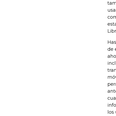
tam
usa
com
est
Libr
Has
de 
aho
inc
tra
móv
per
ant
cua
inf
los