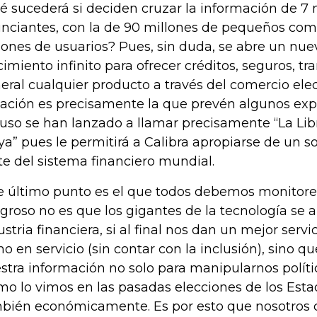
é sucederá si deciden cruzar la información de 7 
nciantes, con la de 90 millones de pequeños come
lones de usuarios? Pues, sin duda, se abre un nue
cimiento infinito para ofrecer créditos, seguros, tr
eral cualquier producto a través del comercio elec
uación es precisamente la que prevén algunos expe
luso se han lanzado a llamar precisamente “La Li
ya” pues le permitirá a Calibra apropiarse de un 
te del sistema financiero mundial.
e último punto es el que todos debemos monitorear
igroso no es que los gigantes de la tecnología se 
ustria financiera, si al final nos dan un mejor servi
o en servicio (sin contar con la inclusión), sino 
stra información no solo para manipularnos políti
mo lo vimos en las pasadas elecciones de los Esta
bién económicamente. Es por esto que nosotros 