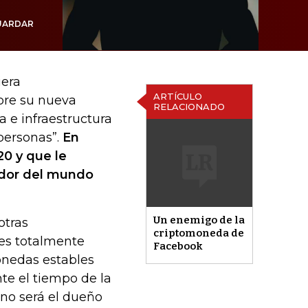
UARDAR
iera
ARTÍCULO
bre su nueva
RELACIONADO
 e infraestructura
personas”.
En
20 y que le
edor del mundo
Un enemigo de la
otras
criptomoneda de
 es totalmente
Facebook
onedas estables
nte el tiempo de la
no será el dueño