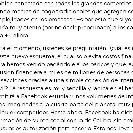
bién conectada con todos los grandes comercios 
ndo medios de pago tradicionales que agregan co
plejidades en los procesos? Es por esto que si yo
aría muy atento (por no decir preocupado) a los c
a + Calibra.
ta el momento, ustedes se preguntarán, ¿cuál es 
este nuevo esquema, el cual solo evita costos fin
ra hemos venido pagándole a los bancos y que, 
lusión financiera a miles de millones de personas
nsacciones gracias a una simple conexión de intern
il? La respuesta es muy sencilla y radica en el he
mitirá a Facebook estudiar unos volúmenes de i
es imaginados a la cuarta parte del planeta, muy
lquier competidor. Hasta ahora, Facebook ha dich
ormación de su red social con la de Calibra; sin em
 usuarios autorización para hacerlo. Esto nos llev