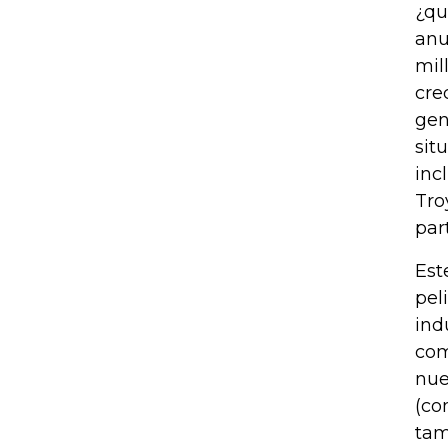
¿qu
anu
mil
cre
gen
sit
inc
Tro
par
Est
pel
ind
com
nue
(co
tam