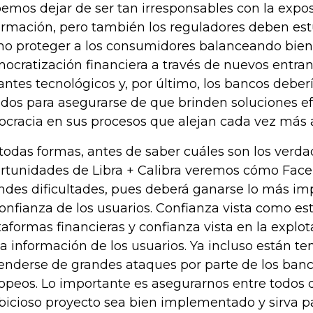
emos dejar de ser tan irresponsables con la expos
ormación, pero también los reguladores deben es
o proteger a los consumidores balanceando bien l
ocratización financiera a través de nuevos entra
antes tecnológicos y, por último, los bancos deb
idos para asegurarse de que brinden soluciones ef
ocracia en sus procesos que alejan cada vez más a
todas formas, antes de saber cuáles son los verda
rtunidades de Libra + Calibra veremos cómo Face
ndes dificultades, pues deberá ganarse lo más im
confianza de los usuarios. Confianza vista como es
taformas financieras y confianza vista en la explo
la información de los usuarios. Ya incluso están t
enderse de grandes ataques por parte de los banc
opeos. Lo importante es asegurarnos entre todos 
icioso proyecto sea bien implementado y sirva pa