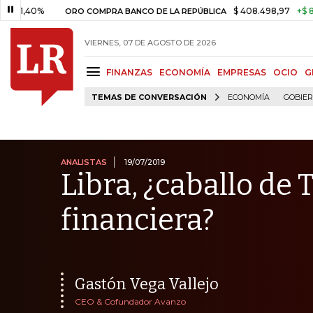
%
$ 408.498,97
+$ 8.753,81
ORO COMPRA BANCO DE LA REPÚBLICA
VIERNES, 07 DE AGOSTO DE 2026
FINANZAS
ECONOMÍA
EMPRESAS
OCIO
G
TEMAS DE CONVERSACIÓN
ECONOMÍA
GOBIE
ANALISTAS
19/07/2019
Libra, ¿caballo de
financiera?
Gastón Vega Vallejo
CEO & Cofundador Avanzo