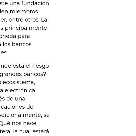
iste una fundación
 cien miembros
r, entre otros. La
os principalmente
moneda para
n los bancos
es.
nde está el riesgo
os grandes bancos?
o ecosistema,
a electrónica.
vés de una
licaciones de
dicionalmente, se
¿Qué nos hace
tera, la cual estará