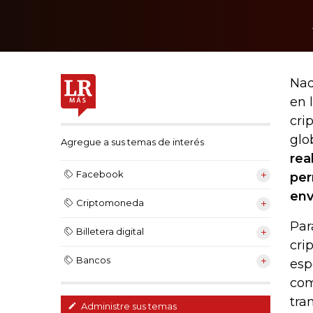
Nad
en 
cri
glo
Agregue a sus temas de interés
rea
Facebook
per
env
Criptomoneda
Par
Billetera digital
cri
Bancos
esp
com
tra
Administre sus temas