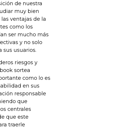
ición de nuestra
tudiar muy bien
as ventajas de la
ntes como los
erían ser mucho más
ectivas y no solo
 sus usuarios.
deros riesgos y
book sortea
portante como lo es
tabilidad en sus
tación responsable
eniendo que
os centrales
de que este
ra traerle