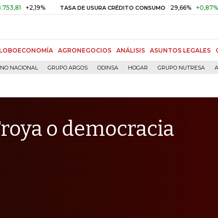
+2,19%
29,66%
+0,87%
+3,02%
TASA DE USURA CRÉDITO CONSUMO
LOBOECONOMÍA
AGRONEGOCIOS
ANÁLISIS
ASUNTOS LEGALES
RNO NACIONAL
GRUPO ARGOS
ODINSA
HOGAR
GRUPO NUTRESA
A
 Troya o democracia