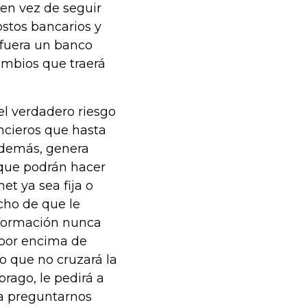
en vez de seguir
stos bancarios y
 fuera un banco
ambios que traerá
el verdadero riesgo
ancieros que hasta
además, genera
 que podrán hacer
et ya sea fija o
cho de que le
nformación nunca
 por encima de
o que no cruzará la
brago, le pedirá a
a a preguntarnos