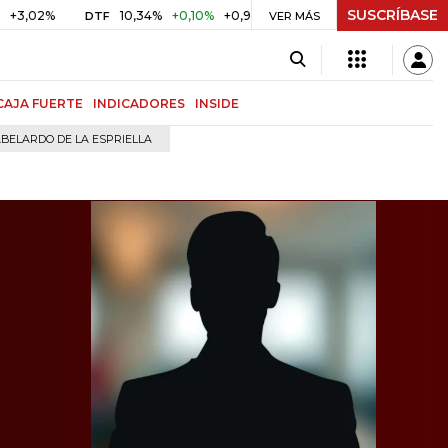
SUSCRÍBASE
10,34%
+0,10%
+0,98%
$ 416,91
+$ 0,05
+0,01%
DTF
UVR
VER MÁS
CAJA FUERTE
INDICADORES
INSIDE
BELARDO DE LA ESPRIELLA