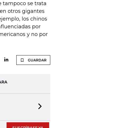
ue tampoco se trata
ten otros gigantes
ejemplo, los chinos
nfluenciadas por
americanos y no por
GUARDAR
ARA
Next slide
SUSCRÍBASE YA