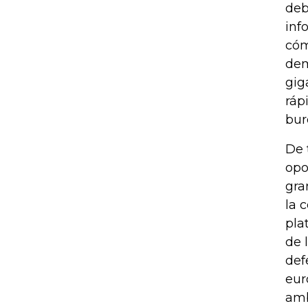
deb
inf
cóm
dem
gig
ráp
bur
De 
opo
gra
la 
pla
de 
def
eur
amb