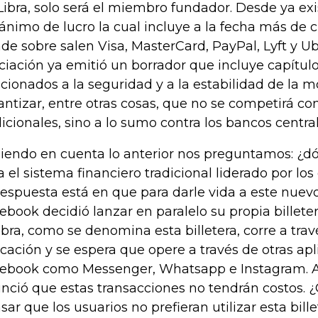
Libra, solo será el miembro fundador. Desde ya ex
 ánimo de lucro la cual incluye a la fecha más de
de sobre salen Visa, MasterCard, PayPal, Lyft y Ube
ciación ya emitió un borrador que incluye capítul
acionados a la seguridad y a la estabilidad de la 
antizar, entre otras cosas, que no se competirá co
dicionales, sino a lo sumo contra los bancos central
iendo en cuenta lo anterior nos preguntamos: ¿dó
a el sistema financiero tradicional liderado por l
respuesta está en que para darle vida a este nuev
ebook decidió lanzar en paralelo su propia billeter
ibra, como se denomina esta billetera, corre a tra
icación y se espera que opere a través de otras ap
ebook como Messenger, Whatsapp e Instagram. A
nció que estas transacciones no tendrán costos. 
sar que los usuarios no prefieran utilizar esta bille