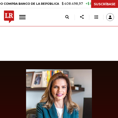
$ 408.498,97
+$ 8.753,81
+2,19%
RA BANCO DE LA REPÚBLICA
TAS
SUSCRÍBASE