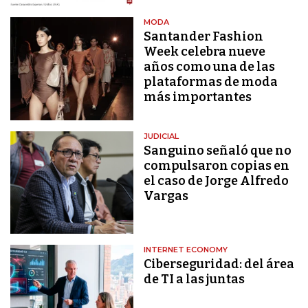
MODA
Santander Fashion
Week celebra nueve
años como una de las
plataformas de moda
más importantes
JUDICIAL
Sanguino señaló que no
compulsaron copias en
el caso de Jorge Alfredo
Vargas
INTERNET ECONOMY
Ciberseguridad: del área
de TI a las juntas