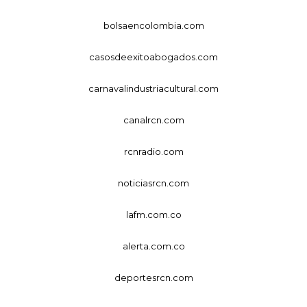
bolsaencolombia.com
casosdeexitoabogados.com
carnavalindustriacultural.com
canalrcn.com
rcnradio.com
noticiasrcn.com
lafm.com.co
alerta.com.co
deportesrcn.com