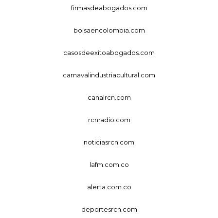
firmasdeabogados.com
bolsaencolombia.com
casosdeexitoabogados.com
carnavalindustriacultural.com
canalrcn.com
rcnradio.com
noticiasrcn.com
lafm.com.co
alerta.com.co
deportesrcn.com