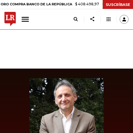
$ 408.498,97
+$ 8.753,81
+2,19%
OMPRA BANCO DE LA REPÚBLICA
SUSCRÍBASE