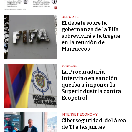
DEPORTE
El debate sobre la
gobernanza de la Fifa
sobrevivirá a la tregua
en la reunión de
Marruecos
JUDICIAL
La Procuraduría
intervino en sanción
que iba a imponer la
Superindustria contra
Ecopetrol
INTERNET ECONOMY
Ciberseguridad: del área
de TI a las juntas