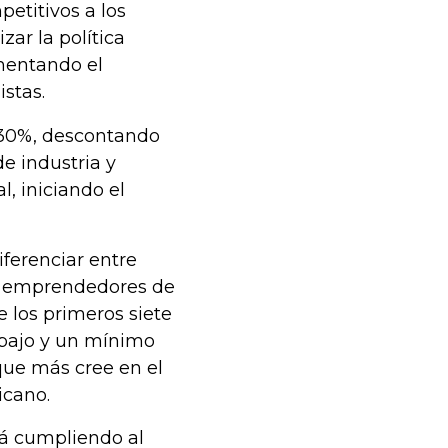
etitivos a los
ar la política
omentando el
istas.
l 30%, descontando
de industria y
, iniciando el
ferenciar entre
s emprendedores de
 los primeros siete
bajo y un mínimo
que más cree en el
icano.
á cumpliendo al