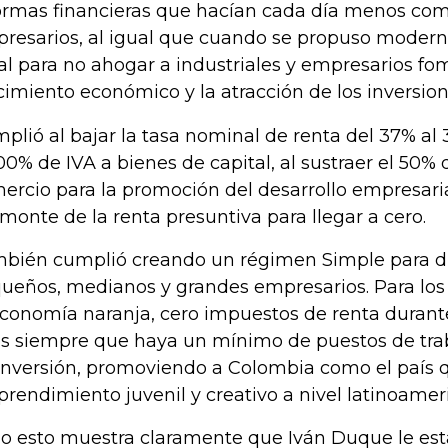
ormas financieras que hacían cada día menos comp
resarios, al igual que cuando se propuso moderniz
cal para no ahogar a industriales y empresarios f
cimiento económico y la atracción de los inversion
plió al bajar la tasa nominal de renta del 37% a
100% de IVA a bienes de capital, al sustraer el 50% 
ercio para la promoción del desarrollo empresarial
monte de la renta presuntiva para llegar a cero.
bién cumplió creando un régimen Simple para di
ueños, medianos y grandes empresarios. Para lo
economía naranja, cero impuestos de renta durante
s siempre que haya un mínimo de puestos de tra
inversión, promoviendo a Colombia como el país 
rendimiento juvenil y creativo a nivel latinoamer
o esto muestra claramente que Iván Duque le est