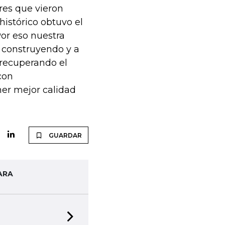
ores que vieron
istórico obtuvo el
or eso nuestra
 construyendo y a
recuperando el
con
ner mejor calidad
GUARDAR
ARA
Next slide