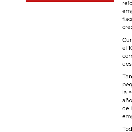
ref
emp
fis
cre
Cum
el 
com
des
Tam
peq
la 
año
de 
emp
Tod