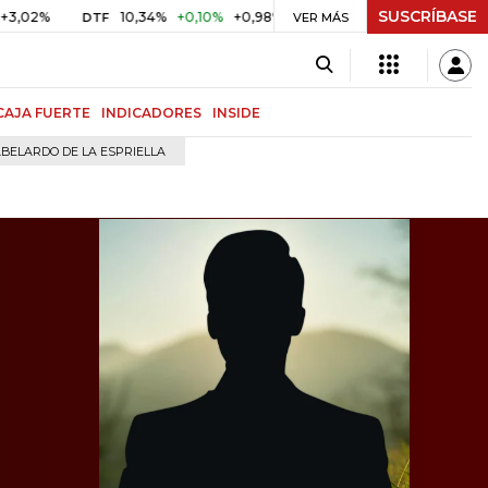
SUSCRÍBASE
10,34%
+0,10%
+0,98%
$ 416,91
+$ 0,05
+0,01%
DTF
UVR
VER MÁS
CAJA FUERTE
INDICADORES
INSIDE
BELARDO DE LA ESPRIELLA