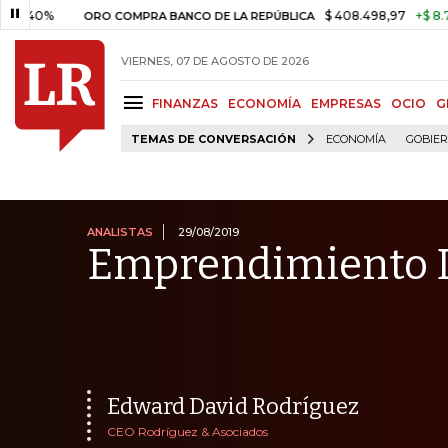
$ 408.498,97
+$ 8.753,81
+
ORO COMPRA BANCO DE LA REPÚBLICA
VIERNES, 07 DE AGOSTO DE 2026
FINANZAS
ECONOMÍA
EMPRESAS
OCIO
G
TEMAS DE CONVERSACIÓN
ECONOMÍA
GOBIE
ANALISTAS
29/08/2019
Emprendimiento 
Edward David Rodríguez
CEO Rodríguez & Asociados