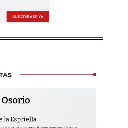
SUSCRÍBASE YA
TAS
 Osorio
 la Espriella
r el futuro al tiempo. El verdadero desafío será