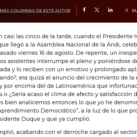
MÁS COLUMNAS DE ESTE AUTOR
G
n casi las cinco de la tarde, cuando el Presidente 
ue llegó a la Asamblea Nacional de la Andi, celeb
pasado viernes 16 de agosto. De repente, un ines
los asistentes interrumpe el pleno y poniéndose d
gada y lo reciben con un emotivo y prolongado ap
ando?, era quizá el anuncio del crecimiento de la
 por encima del de Latinoamérica que infortuna
% o ¿Sería acaso el clima de afecto y satisfacción 
s bien analicemos entonces lo que yo he denomi
prendimiento Democrático”, a la luz de lo que pr
sidente Duque y que ya cumplió.
plió, acabando con el derroche cargado al sector