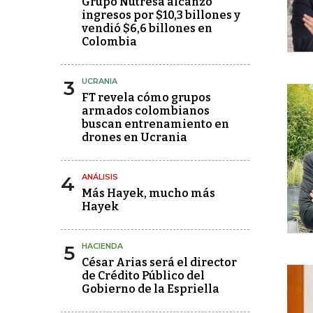
Grupo Nutresa alcanzó
ingresos por $10,3 billones y
vendió $6,6 billones en
Colombia
3
UCRANIA
FT revela cómo grupos
armados colombianos
buscan entrenamiento en
drones en Ucrania
4
ANÁLISIS
Más Hayek, mucho más
Hayek
5
HACIENDA
César Arias será el director
de Crédito Público del
Gobierno de la Espriella