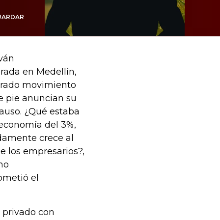
UARDAR
Iván
rada en Medellín,
perado movimiento
e pie anuncian su
lauso. ¿Qué estaba
 economía del 3%,
damente crece al
de los empresarios?,
no
ometió el
 privado con