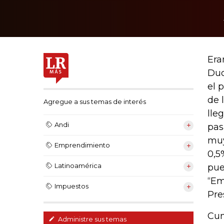
Era
Duq
el 
de 
Agregue a sus temas de interés
lle
Andi
pas
muy
Emprendimiento
0,5
Latinoamérica
pue
“Em
Impuestos
Pre
Cum
Administre sus temas