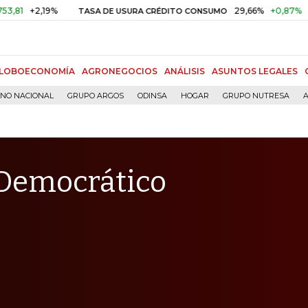
2,19%
29,66%
+0,87%
+3,02%
TASA DE USURA CRÉDITO CONSUMO
LOBOECONOMÍA
AGRONEGOCIOS
ANÁLISIS
ASUNTOS LEGALES
RNO NACIONAL
GRUPO ARGOS
ODINSA
HOGAR
GRUPO NUTRESA
A
Democrático