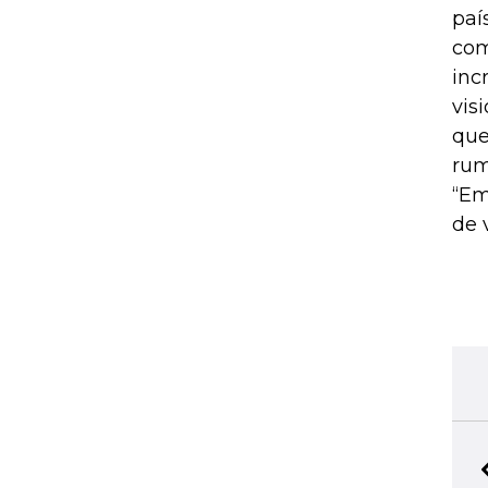
paí
com
inc
vis
que
rum
“Em
de 