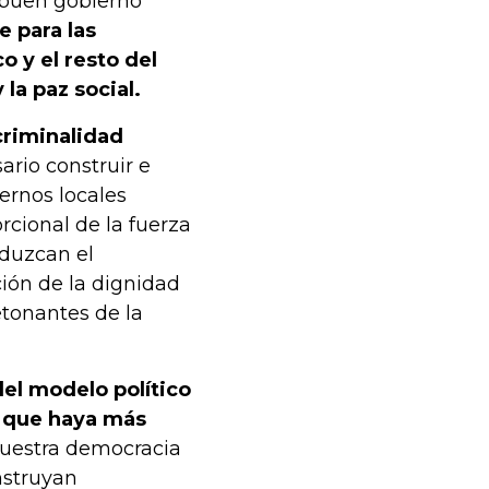
 buen gobierno
e para las
o y el resto del
 la paz social.
criminalidad
ario construir e
ernos locales
cional de la fuerza
eduzcan el
ción de la dignidad
etonantes de la
del modelo político
e que haya más
nuestra democracia
nstruyan