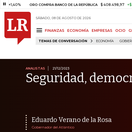
0%
$ 408.498,97
+$ 8.753,81
ORO COMPRA BANCO DE LA REPÚBLICA
SÁBADO, 08 DE AGOSTO DE 2026
FINANZAS
ECONOMÍA
EMPRESAS
OCIO
G
TEMAS DE CONVERSACIÓN
ECONOMÍA
GOBIE
ANALISTAS
21/12/2023
Seguridad, democ
Eduardo Verano de la Rosa
Gobernador del Atlántico