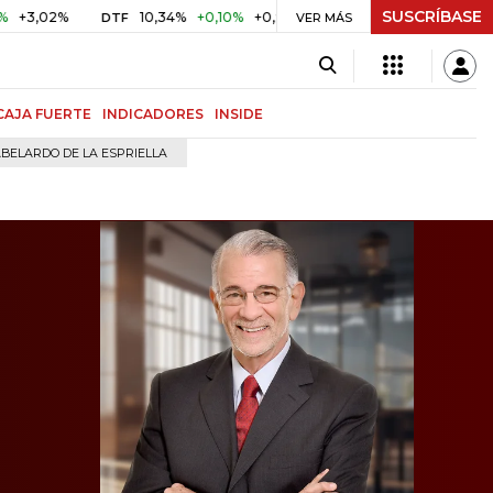
SUSCRÍBASE
%
10,34%
+0,10%
+0,98%
$ 416,96
+$ 0,05
+0,01%
DTF
UVR
VER MÁS
CAJA FUERTE
INDICADORES
INSIDE
BELARDO DE LA ESPRIELLA