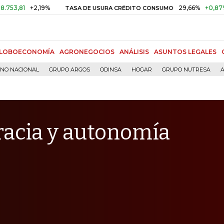
+2,19%
29,66%
+0,87%
+3,02
TASA DE USURA CRÉDITO CONSUMO
LOBOECONOMÍA
AGRONEGOCIOS
ANÁLISIS
ASUNTOS LEGALES
RNO NACIONAL
GRUPO ARGOS
ODINSA
HOGAR
GRUPO NUTRESA
A
racia y autonomía