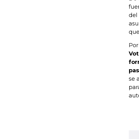
fue
del
asu
que
Por
Vot
for
pas
se 
par
aut