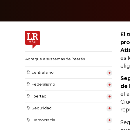
El 
pro
Atl
es 
Agregue a sus temas de interés
elig
centralismo
Seg
Federalismo
de 
el 
libertad
Ciu
Seguridad
rep
Democracia
Seg