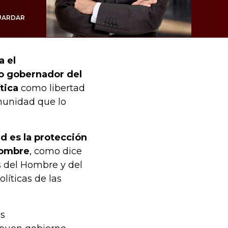
UARDAR
a el
o gobernador del
tica
como libertad
omunidad que lo
d es la protección
hombre
, como dice
s del Hombre y del
líticas de las
es