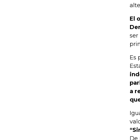
alt
El 
Der
ser
pri
Es 
Est
ind
par
a r
que
Igu
val
“Si
De 