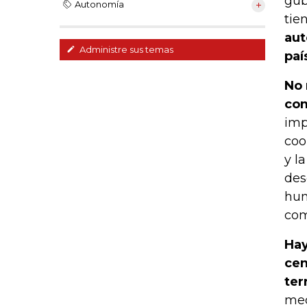
gub
Autonomía
tie
aut
Administre sus temas
paí
No 
com
imp
coo
y l
des
hum
com
Hay
cen
ter
med