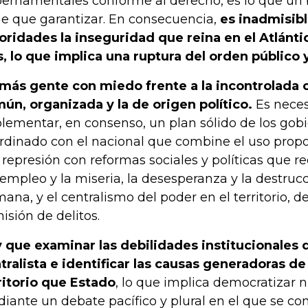
ernamentales conforme al derecho, es lo que un
ne que garantizar. En consecuencia,
es inadmisibl
oridades la inseguridad que reina en el Atlántic
s, lo que implica una ruptura del orden público y
más gente con miedo frente a la incontrolada 
ún, organizada y la de origen político.
Es neces
lementar, en consenso, un plan sólido de los gobi
rdinado con el nacional que combine el uso propor
a represión con reformas sociales y políticas que r
empleo y la miseria, la desesperanza y la destruc
ana, y el centralismo del poder en el territorio, d
isión de delitos.
 que examinar las debilidades institucionales 
tralista e identificar las causas generadoras d
ritorio que Estado
, lo que implica democratizar 
iante un debate pacífico y plural en el que se co