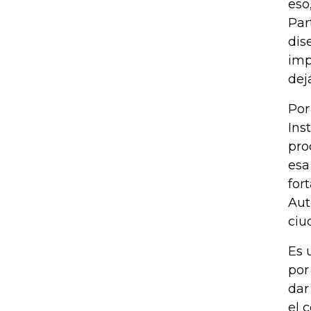
eso
Par
dis
imp
dej
Por
Ins
pro
esa
for
Aut
ciu
Es 
por
dar
el 