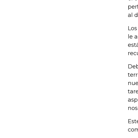
per
al 
Los
le 
est
rec
Deb
ter
nue
tar
asp
nos
Est
com