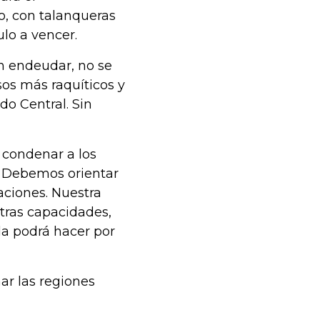
, con talanqueras
culo a vencer.
n endeudar, no se
sos más raquíticos y
o Central. Sin
 condenar a los
l. Debemos orientar
aciones. Nuestra
stras capacidades,
 la podrá hacer por
mar las regiones