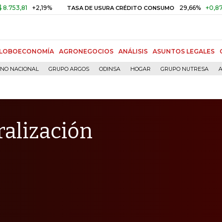
+2,19%
29,66%
+0,87%
+3,02
TASA DE USURA CRÉDITO CONSUMO
LOBOECONOMÍA
AGRONEGOCIOS
ANÁLISIS
ASUNTOS LEGALES
RNO NACIONAL
GRUPO ARGOS
ODINSA
HOGAR
GRUPO NUTRESA
A
ralización