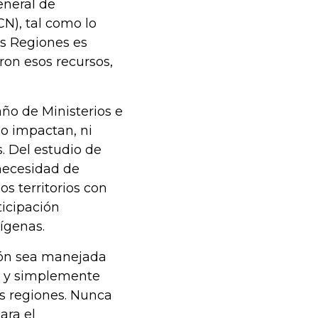
eneral de
CN), tal como lo
as Regiones es
ron esos recursos,
ño de Ministerios e
no impactan, ni
s. Del estudio de
 necesidad de
os territorios con
ticipación
dígenas.
ión sea manejada
a y simplemente
as regiones. Nunca
ara el