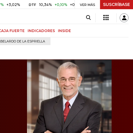
SUSCRÍBASE
%
10,34%
+0,10%
+0,98%
$ 416,91
+$ 0,05
+0,01%
DTF
UVR
VER MÁS
CAJA FUERTE
INDICADORES
INSIDE
BELARDO DE LA ESPRIELLA