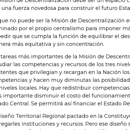
Misión de Descentralización debe ser un espacio cr
 una fuerza novedosa para construir el futuro Est
que no puede ser la Misión de Descentralización e
inado por el propio centralismo para imponer má
edir que se cumpla la función de equilibrar el desa
era más equitativa y sin concentración.
 tareas más importantes de la Misión de Descentra
udiar las competencias y recursos de los tres nive
stentes que privilegian y recargan en la Nación los
petencias y hacen muy diminutas las posibilidad
 niveles locales. Hay que redistribuir competencias 
 importante disminuir el costo del funcionamient
ado Central. Se permitirá así financiar el Estado Re
diseño Territorial Regional pactado en la Constitu
regarles instituciones y recursos. Pero ese diseño