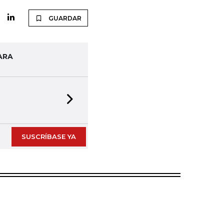
GUARDAR
ARA
Next slide
SUSCRÍBASE YA