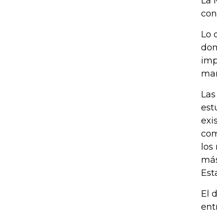
La 
con
Lo 
dom
imp
man
Las
est
exi
com
los
más
Est
El 
ent