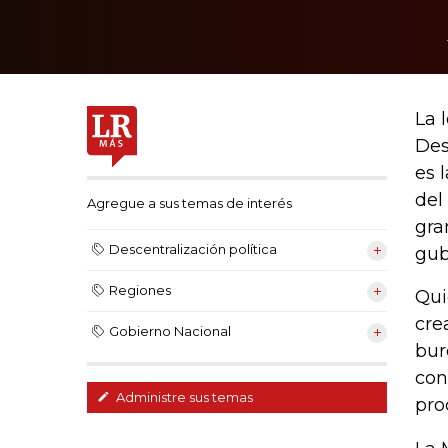
La 
Des
es 
del
Agregue a sus temas de interés
gra
Descentralización política
gub
Regiones
Qui
cre
Gobierno Nacional
bur
con
Administre sus temas
pro