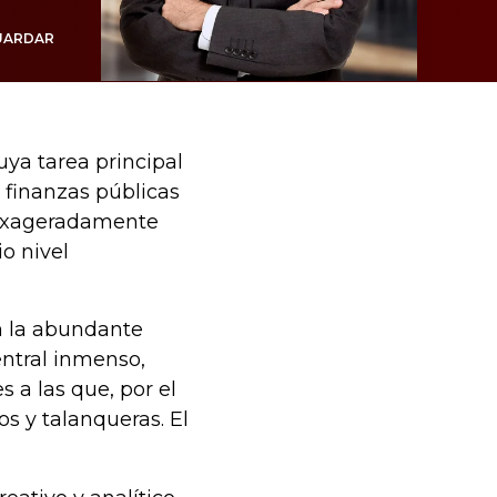
UARDAR
uya tarea principal
s finanzas públicas
s exageradamente
o nivel
n la abundante
entral inmenso,
s a las que, por el
s y talanqueras. El