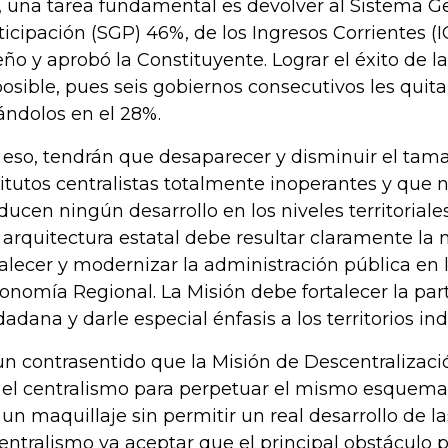
, una tarea fundamental es devolver al Sistema G
ticipación (SGP) 46%, de los Ingresos Corrientes (I
eño y aprobó la Constituyente. Lograr el éxito de l
osible, pues seis gobiernos consecutivos les quita
ándolos en el 28%.
 eso, tendrán que desaparecer y disminuir el tama
titutos centralistas totalmente inoperantes y que 
ducen ningún desarrollo en los niveles territoriale
 arquitectura estatal debe resultar claramente la
talecer y modernizar la administración pública en l
onomía Regional. La Misión debe fortalecer la par
dadana y darle especial énfasis a los territorios in
un contrasentido que la Misión de Descentralizac
 el centralismo para perpetuar el mismo esquem
 un maquillaje sin permitir un real desarrollo de l
centralismo va aceptar que el principal obstáculo p