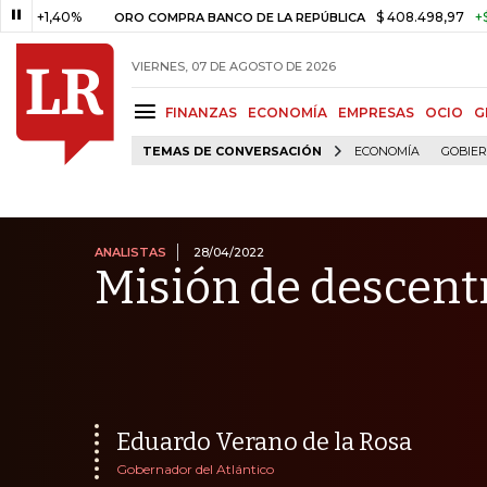
40%
$ 408.498,97
+$ 8.753,81
ORO COMPRA BANCO DE LA REPÚBLICA
VIERNES, 07 DE AGOSTO DE 2026
FINANZAS
ECONOMÍA
EMPRESAS
OCIO
G
TEMAS DE CONVERSACIÓN
ECONOMÍA
GOBIE
ANALISTAS
28/04/2022
Misión de descent
Eduardo Verano de la Rosa
Gobernador del Atlántico