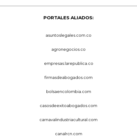
PORTALES ALIADOS:
asuntoslegales.com.co
agronegocios.co
empresas.larepublica.co
firmasdeabogados.com
bolsaencolombia.com
casosdeexitoabogados.com
carnavalindustriacultural.com
canalrcn.com