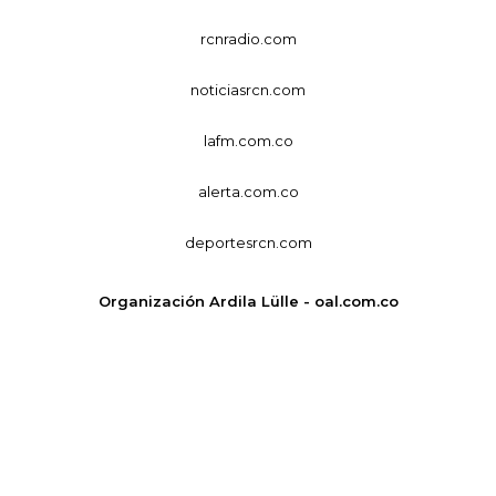
rcnradio.com
noticiasrcn.com
lafm.com.co
alerta.com.co
deportesrcn.com
Organización Ardila Lülle - oal.com.co