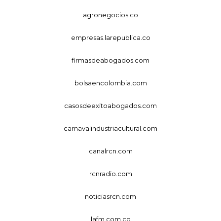
agronegocios.co
empresas.larepublica.co
firmasdeabogados.com
bolsaencolombia.com
casosdeexitoabogados.com
carnavalindustriacultural.com
canalrcn.com
rcnradio.com
noticiasrcn.com
lafm.com.co