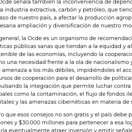
Ocde señala también la inconveniencia de depen
la industria extractiva, carbón y petróleo, que tie
caso de nuestro país, a afectar la producción agrop
esaria ampliación y diversificación de nuestro mo
general, la Ocde es un organismo de recomendaci
íticas públicas sanas que tiendan a la equidad y a
tenible de las economías, incluyendo la cooperaci
o una necesidad frente a la ola de nacionalismo 
 amenaza a los más débiles, impidiéndoles el acc
ursos de cooperación para el desarrollo de políticas
ulsando la integración que permite luchar contr
bales como la contaminación, el flujo de fondos ile
itales y las amenazas cibernéticas en materia de 
ro que esos consejos no son gratis y el país debe 
lones y $30.000 millones para pertenecer a esa log
ría eventualmente atraer inversión y emitir señal