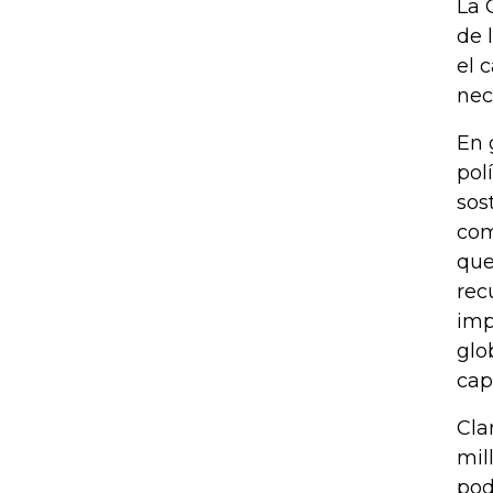
La 
de 
el 
nec
En 
pol
sos
com
que
rec
imp
glo
cap
Cla
mil
pod