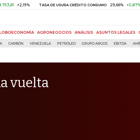
+2,19%
29,66%
+0,87%
+3,02%
TASA DE USURA CRÉDITO CONSUMO
LOBOECONOMÍA
AGRONEGOCIOS
ANÁLISIS
ASUNTOS LEGALES
ÍA
CARBÓN
VENEZUELA
PETRÓLEO
GRUPO ARGOS
EBITDA
AMÉ
a vuelta