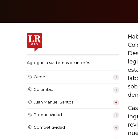
Hab
Col
Des
leg
Agregue a sus temas de interés
est
Ocde
lab
sob
Colombia
dem
Juan Manuel Santos
Cas
Productividad
ing
rev
Competitividad
nue