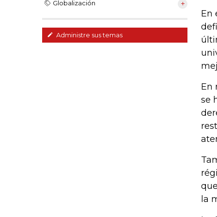
Globalización
En 
def
Administre sus temas
últ
uni
mej
En 
se 
der
res
ate
Tam
rég
que
la 