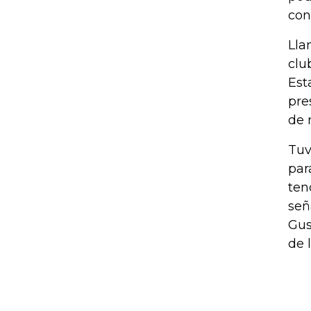
con
Lla
clu
Est
pre
de 
Tuv
par
ten
señ
Gus
de 