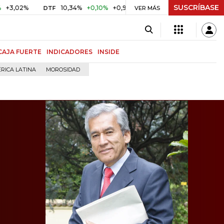
SUSCRÍBASE
10,34%
+0,10%
+0,98%
$ 416,91
+$ 0,05
+0,01%
DTF
UVR
VER MÁS
CAJA FUERTE
INDICADORES
INSIDE
RICA LATINA
MOROSIDAD