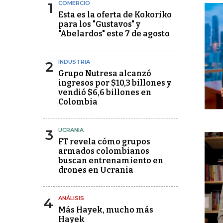
1
COMERCIO
Esta es la oferta de Kokoriko
para los "Gustavos" y
"Abelardos" este 7 de agosto
2
INDUSTRIA
Grupo Nutresa alcanzó
ingresos por $10,3 billones y
vendió $6,6 billones en
Colombia
3
UCRANIA
FT revela cómo grupos
armados colombianos
buscan entrenamiento en
drones en Ucrania
4
ANÁLISIS
Más Hayek, mucho más
Hayek