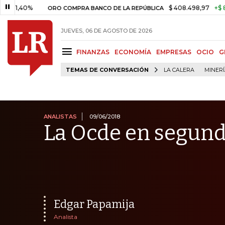
%
$ 408.498,97
+$ 8.753,81
ORO COMPRA BANCO DE LA REPÚBLICA
JUEVES, 06 DE AGOSTO DE 2026
FINANZAS
ECONOMÍA
EMPRESAS
OCIO
G
TEMAS DE CONVERSACIÓN
LA CALERA
MINER
ANALISTAS
09/06/2018
La Ocde en segund
Edgar Papamija
Analista