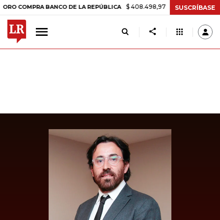
$ 408.498,97
+$ 8.753,81
+2,19%
OMPRA BANCO DE LA REPÚBLICA
SUSCRÍBASE