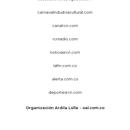
carnavalindustriacultural.com
canalrcn.com
rcnradio.com
noticiasrcn.com
lafm.com.co
alerta.com.co
deportesrcn.com
Organización Ardila Lülle - oal.com.co