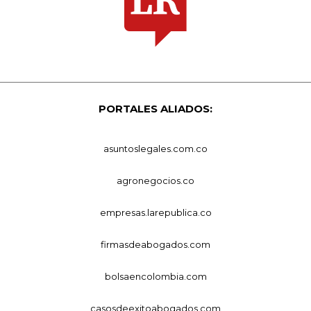
PORTALES ALIADOS:
asuntoslegales.com.co
agronegocios.co
empresas.larepublica.co
firmasdeabogados.com
bolsaencolombia.com
casosdeexitoabogados.com