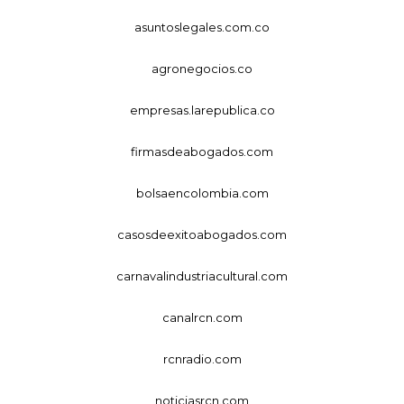
asuntoslegales.com.co
agronegocios.co
empresas.larepublica.co
firmasdeabogados.com
bolsaencolombia.com
casosdeexitoabogados.com
carnavalindustriacultural.com
canalrcn.com
rcnradio.com
noticiasrcn.com