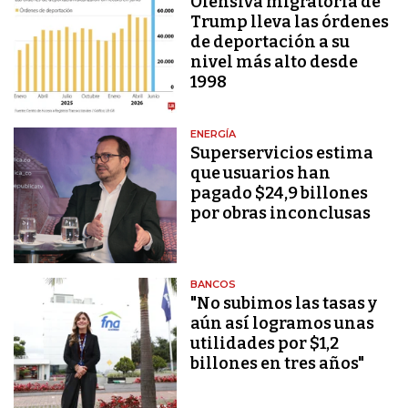
Ofensiva migratoria de
Trump lleva las órdenes
de deportación a su
nivel más alto desde
1998
ENERGÍA
Superservicios estima
que usuarios han
pagado $24,9 billones
por obras inconclusas
BANCOS
"No subimos las tasas y
aún así logramos unas
utilidades por $1,2
billones en tres años"