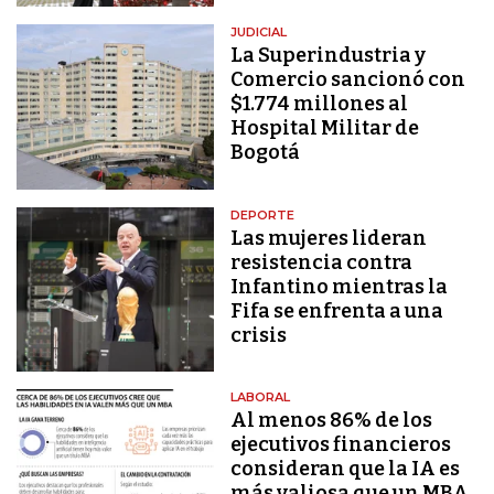
JUDICIAL
La Superindustria y
Comercio sancionó con
$1.774 millones al
Hospital Militar de
Bogotá
DEPORTE
Las mujeres lideran
resistencia contra
Infantino mientras la
Fifa se enfrenta a una
crisis
LABORAL
Al menos 86% de los
ejecutivos financieros
consideran que la IA es
más valiosa que un MBA