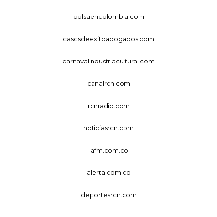
bolsaencolombia.com
casosdeexitoabogados.com
carnavalindustriacultural.com
canalrcn.com
rcnradio.com
noticiasrcn.com
lafm.com.co
alerta.com.co
deportesrcn.com