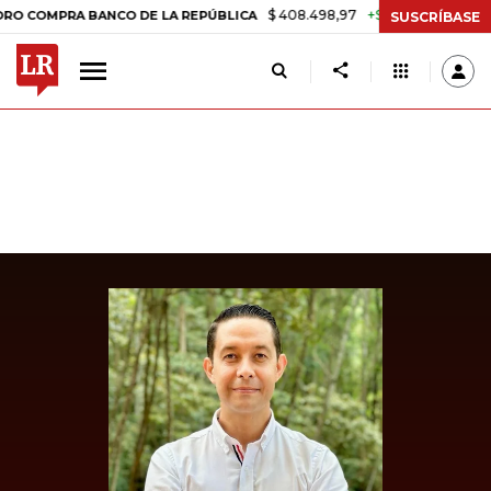
$ 408.498,97
+$ 8.753,81
+2,19%
PRA BANCO DE LA REPÚBLICA
T
SUSCRÍBASE