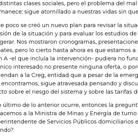
distintas clases sociales, pero el problema del mal
manece; sigue atornillado a nuestras vidas sin qu
e poco se creó un nuevo plan para revisar la situac
isión de la situación y para evaluar los estudios de 
gerar. Nos mostraron cronogramas, presentaciones
ates, pero lo cierto hasta ahora es que estamos a
n A -el que incluía la intervención- pudiera no fun
único interesado no presente ninguna oferta, o porq
iendan a la Creg, entidad que a pesar de la emer
 encontramos, sigue atravesada pensando y discut
cto sobre el riesgo del sistema y sobre las tarifas d
lo último de lo anterior ocurre, entonces la preg
hacemos a la Ministra de Minas y Energía de turno
erintendente de Servicios Públicos domiciliarios es
ndo?.