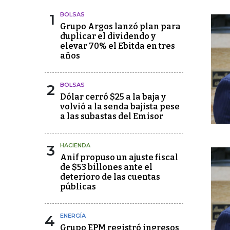
1
BOLSAS
Grupo Argos lanzó plan para
duplicar el dividendo y
elevar 70% el Ebitda en tres
años
2
BOLSAS
Dólar cerró $25 a la baja y
volvió a la senda bajista pese
a las subastas del Emisor
3
HACIENDA
Anif propuso un ajuste fiscal
de $53 billones ante el
deterioro de las cuentas
públicas
4
ENERGÍA
Grupo EPM registró ingresos