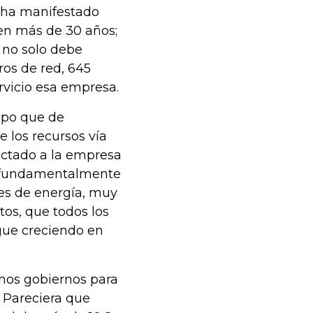
r ha manifestado
nen más de 30 años;
e no solo debe
ros de red, 645
ervicio esa empresa.
empo que de
e los recursos vía
yectado a la empresa
) fundamentalmente
res de energía, muy
os, que todos los
gue creciendo en
imos gobiernos para
 Pareciera que