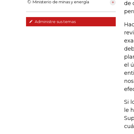
Ministerio de minas y energía
de 
per
Administre sus temas
Hac
rev
exa
deb
pla
el 
ent
nos
efe
Si 
le 
Sup
cuá