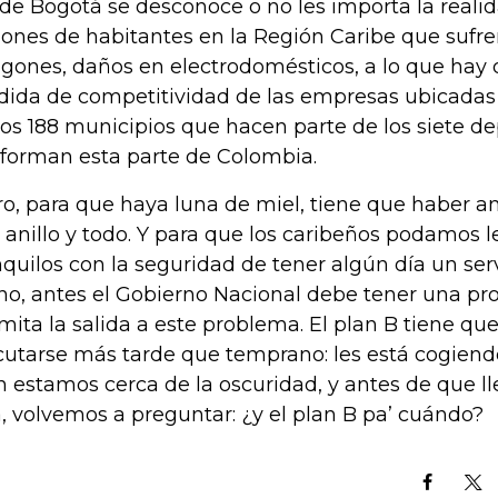
de Bogotá se desconoce o no les importa la reali
lones de habitantes en la Región Caribe que sufre
gones, daños en electrodomésticos, a lo que hay 
dida de competitividad de las empresas ubicadas 
los 188 municipios que hacen parte de los siete 
forman esta parte de Colombia.
ro, para que haya luna de miel, tiene que haber a
 anillo y todo. Y para que los caribeños podamos 
nquilos con la seguridad de tener algún día un ser
no, antes el Gobierno Nacional debe tener una pr
mita la salida a este problema. El plan B tiene qu
cutarse más tarde que temprano: les está cogiend
n estamos cerca de la oscuridad, y antes de que ll
a, volvemos a preguntar: ¿y el plan B pa’ cuándo?