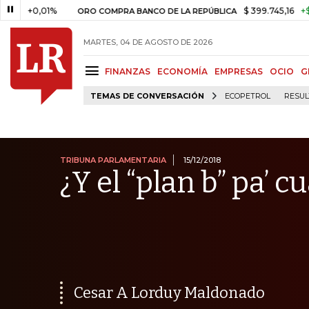
,01%
$ 399.745,16
+$ 2.295,71
ORO COMPRA BANCO DE LA REPÚBLICA
MARTES, 04 DE AGOSTO DE 2026
FINANZAS
ECONOMÍA
EMPRESAS
OCIO
G
TEMAS DE CONVERSACIÓN
ECOPETROL
RESUL
TRIBUNA PARLAMENTARIA
15/12/2018
¿Y el “plan b” pa’ 
Cesar A Lorduy Maldonado