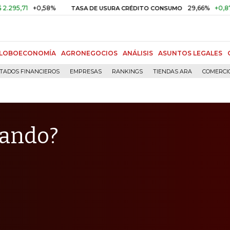
+0,58%
29,66%
+0,87%
+3,0
TASA DE USURA CRÉDITO CONSUMO
LOBOECONOMÍA
AGRONEGOCIOS
ANÁLISIS
ASUNTOS LEGALES
TADOS FINANCIEROS
EMPRESAS
RANKINGS
TIENDAS ARA
COMERCI
cuando?