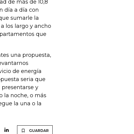
dad de más de 10,8
n día a día con
que sumarle la
a los largo y ancho
departamentos que
ntes una propuesta,
levantarnos
vicio de energía
opuesta seria que
e presentarse y
o la noche, o más
egue la una o la
GUARDAR