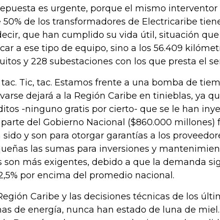
repuesta es urgente, porque el mismo intervento
 50% de los transformadores de Electricaribe tie
decir, que han cumplido su vida útil, situación qu
icar a ese tipo de equipo, sino a los 56.409 kilómet
cuitos y 228 subestaciones con los que presta el s
, tac. Tic, tac. Estamos frente a una bomba de ti
ivarse dejará a la Región Caribe en tinieblas, ya qu
ditos -ninguno gratis por cierto- que se le han in
 parte del Gobierno Nacional ($860.000 millones
 sido y son para otorgar garantías a los proveedo
ueñas las sumas para inversiones y mantenimient
s son más exigentes, debido a que la demanda si
2,5% por encima del promedio nacional.
Región Caribe y las decisiones técnicas de los últ
as de energía, nunca han estado de luna de miel.