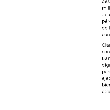
des
mil
apa
pér
de 
con
Cla
con
tra
dig
per
eje
bie
otr