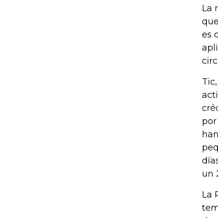
La 
que
es 
apl
cir
Tic
act
cré
por
han
peq
día
un 
La 
tem