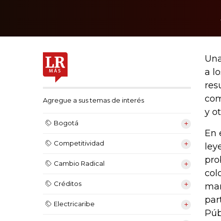
Una
a l
res
com
Agregue a sus temas de interés
y ot
Bogotá
En 
Competitividad
ley
pro
Cambio Radical
col
Créditos
mar
par
Electricaribe
Púb