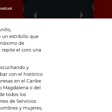
UARDAR
illo,
 un estribillo que
o máximo de
 repite el coro una
 escuchando y
bar con el histórico
resas en el Caribe
ío Magdalena o del
de todos los
tes de Servicios
, hombres y mujeres,