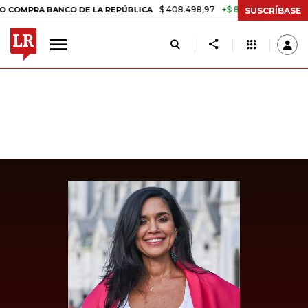
$ 408.498,97
+$ 8.753,81
+2,19%
RA BANCO DE LA REPÚBLICA
TA
SUSCRÍBASE