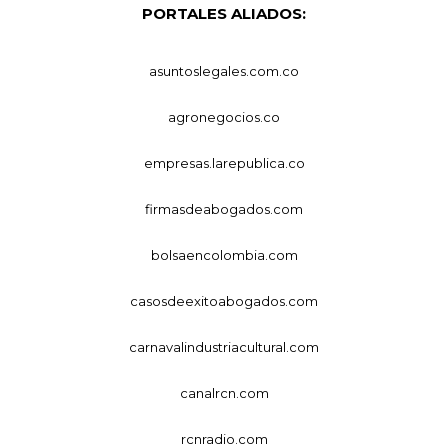
PORTALES ALIADOS:
asuntoslegales.com.co
agronegocios.co
empresas.larepublica.co
firmasdeabogados.com
bolsaencolombia.com
casosdeexitoabogados.com
carnavalindustriacultural.com
canalrcn.com
rcnradio.com