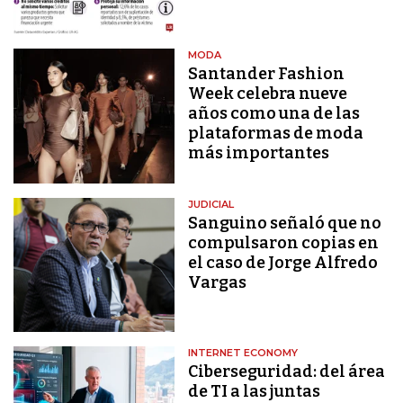
MODA
Santander Fashion
Week celebra nueve
años como una de las
plataformas de moda
más importantes
JUDICIAL
Sanguino señaló que no
compulsaron copias en
el caso de Jorge Alfredo
Vargas
INTERNET ECONOMY
Ciberseguridad: del área
de TI a las juntas