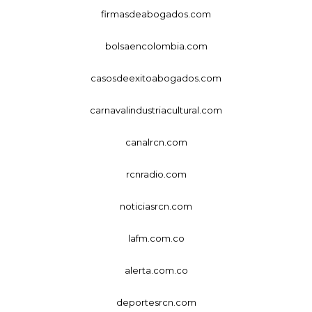
firmasdeabogados.com
bolsaencolombia.com
casosdeexitoabogados.com
carnavalindustriacultural.com
canalrcn.com
rcnradio.com
noticiasrcn.com
lafm.com.co
alerta.com.co
deportesrcn.com