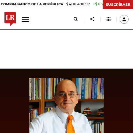
$ 408.498,97
+$ 8.753,81
+2,19%
 BANCO DE LA REPÚBLICA
TASA
SUSCRÍBASE