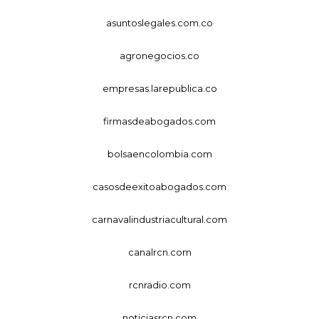
asuntoslegales.com.co
agronegocios.co
empresas.larepublica.co
firmasdeabogados.com
bolsaencolombia.com
casosdeexitoabogados.com
carnavalindustriacultural.com
canalrcn.com
rcnradio.com
noticiasrcn.com