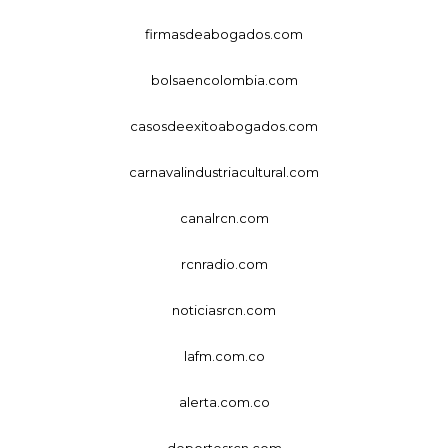
firmasdeabogados.com
bolsaencolombia.com
casosdeexitoabogados.com
carnavalindustriacultural.com
canalrcn.com
rcnradio.com
noticiasrcn.com
lafm.com.co
alerta.com.co