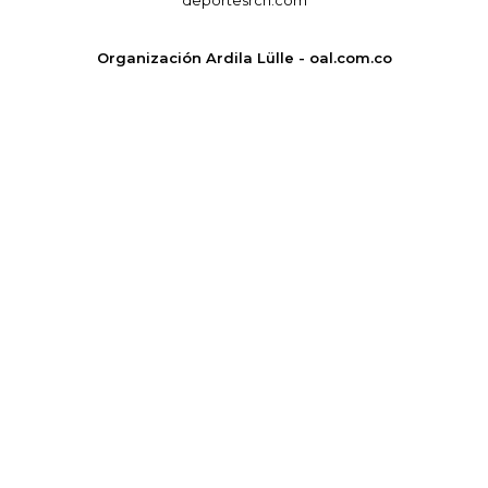
deportesrcn.com
Organización Ardila Lülle - oal.com.co