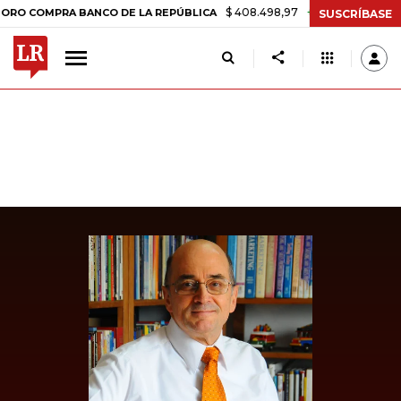
$ 408.498,97
+$ 8.753,81
+2,19%
MPRA BANCO DE LA REPÚBLICA
SUSCRÍBASE