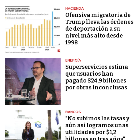
HACIENDA
Ofensiva migratoria de
Trump lleva las órdenes
de deportación a su
nivel más alto desde
1998
ENERGÍA
Superservicios estima
que usuarios han
pagado $24,9 billones
por obras inconclusas
BANCOS
"No subimos las tasas y
aún así logramos unas
utilidades por $1,2
billones en tres años"