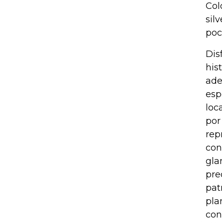
Col
sil
poc
Dis
his
ade
esp
loc
por
rep
con
gla
pre
pat
pla
con