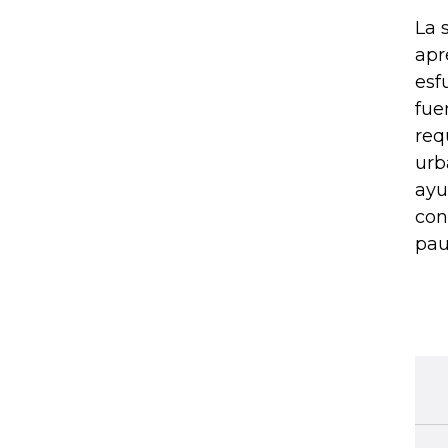
La 
apr
esf
fue
req
urb
ayu
con
pau