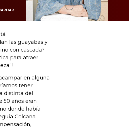
UARDAR
stá
dan las guayabas y
cino con cascada?
tica para atraer
eza”!
a acampar en alguna
ríamos tener
 distinta del
ce 50 años eran
ueno donde había
eguía Colcana.
ompensación,