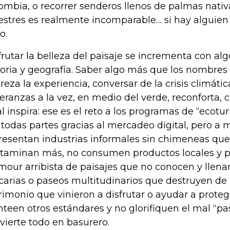
ombia, o recorrer senderos llenos de palmas nativ
vestres es realmente incomparable… si hay alguien
o.
frutar la belleza del paisaje se incrementa con alg
toria y geografía. Saber algo más que los nombres 
reza la experiencia, conversar de la crisis climáti
eranzas a la vez, en medio del verde, reconforta,
al inspira: ese es el reto a los programas de “ecotu
 todas partes gracias al mercadeo digital, pero a
resentan industrias informales sin chimeneas que
taminan más, no consumen productos locales y 
mour arribista de paisajes que no conocen y llenan
carias o paseos multitudinarios que destruyen de
rimonio que vinieron a disfrutar o ayudar a prote
nteen otros estándares y no glorifiquen el mal “pa
vierte todo en basurero.