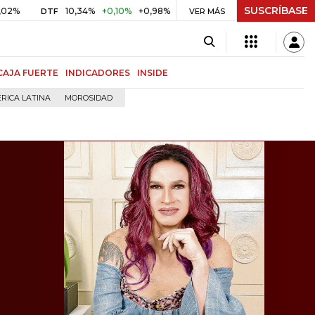
SUSCRÍBASE
10,34%
+0,10%
+0,98%
$ 416,86
+$ 0,05
+0,01%
DTF
UVR
VER MÁS
BI
CAJA FUERTE
INDICADORES
INSIDE
RICA LATINA
MOROSIDAD