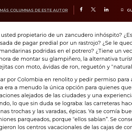
MÁS COLUMNAS DE ESTE AUTOR
G
 usted propietario de un zancudero inhóspito? ¿E
sada de pagar predial por un rastrojo? ¿Se le que
 mandarinas podridas en el potrero? ¿Tiene un ve
 hora de montar su glampiñero, la alternativa turís
ejitas con moto, ávidas de ron, reguetón y “natural
jar por Colombia en renolito y pedir permiso par
ca era a menudo la única opción para quienes que
aciones alejados de las ciudades y una experiencia
do, lo que sin duda se lograba: las carreteras ha
nas trochas y las varadas, épicas. Ya se comía b
iones parqueados, porque “ellos sabían”. Se cons
gieron los centros vacacionales de las cajas de c