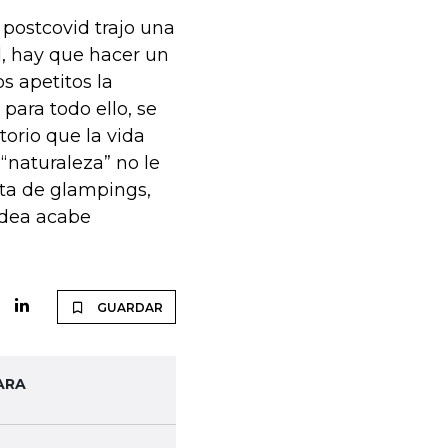
l postcovid trajo una
l, hay que hacer un
s apetitos la
para todo ello, se
torio que la vida
“naturaleza” no le
rta de glampings,
idea acabe
GUARDAR
ARA