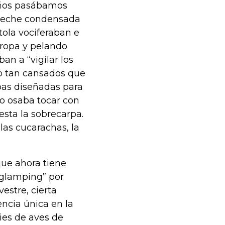
niños pasábamos
n leche condensada
tola vociferaban e
 ropa y pelando
an a “vigilar los
o tan cansados que
pas diseñadas para
o osaba tocar con
sta la sobrecarpa.
 las cucarachas, la
que ahora tiene
 “glamping” por
vestre, cierta
encia única en la
ies de aves de