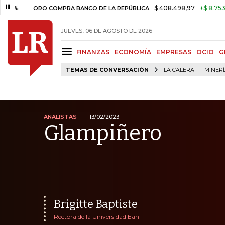
$ 408.498,97
+$ 8.753,81
+2,19
ORO COMPRA BANCO DE LA REPÚBLICA
JUEVES, 06 DE AGOSTO DE 2026
FINANZAS
ECONOMÍA
EMPRESAS
OCIO
G
TEMAS DE CONVERSACIÓN
LA CALERA
MINER
ANALISTAS
13/02/2023
Glampiñero
Brigitte Baptiste
Rectora de la Universidad Ean