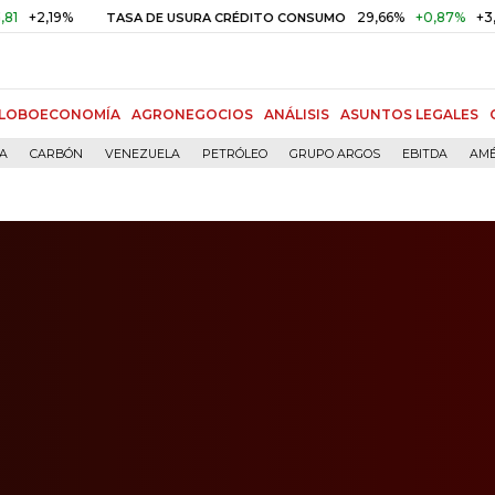
%
29,66%
+0,87%
+3,02%
TASA DE USURA CRÉDITO CONSUMO
LOBOECONOMÍA
AGRONEGOCIOS
ANÁLISIS
ASUNTOS LEGALES
ÍA
CARBÓN
VENEZUELA
PETRÓLEO
GRUPO ARGOS
EBITDA
AMÉ