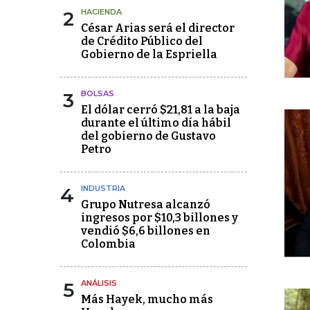
2
HACIENDA
César Arias será el director
de Crédito Público del
Gobierno de la Espriella
3
BOLSAS
El dólar cerró $21,81 a la baja
durante el último día hábil
del gobierno de Gustavo
Petro
4
INDUSTRIA
Grupo Nutresa alcanzó
ingresos por $10,3 billones y
vendió $6,6 billones en
Colombia
5
ANÁLISIS
Más Hayek, mucho más