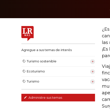
¿Es
can
las
¡Es
Agregue a sus temas de interés
par
Turismo sostenible
Via
Ecoturismo
fin
vac
Turismo
mun
ape
Administre sus temas
cam
Sur