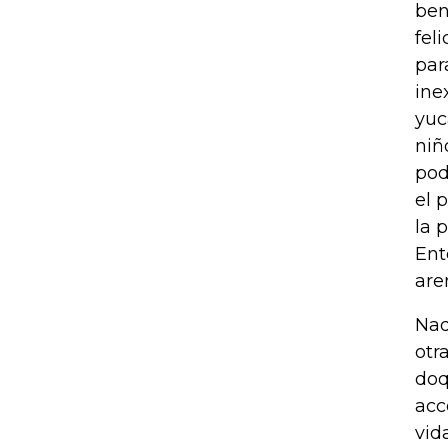
ben
fel
par
ine
yuc
niñ
pod
el 
la 
Ent
are
Nad
otr
doq
acc
vid