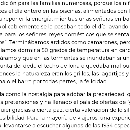
dición para las familias numerosas, porque los 
ices el día entero en las piscinas, alimentados co
a reponer la energía, mientras unas señoras en ba
xplicablemente se la pasaban todo el día lavando
a para los señores, reyes domésticos que se sentab
os”. Terminábamos ardidos como camarones, per
íamos dormir a 50 grados de temperatura en car
páramo y que en las tormentas se inundaban si un
punta del dedo el techo de lona o quedaba mal pue
onces la naturaleza eran los grillos, las lagartijas y
na o el barro por todas partes, la felicidad.
a como la nostalgia para adobar la precariedad, 
as pretensiones y ha llenado el país de ofertas de
uier gracias a cierta paz, cierta valoración de lo sil
esibilidad. Para la mayoría de viajeros, una experi
a: levantarse a escuchar algunas de las 1954 espec