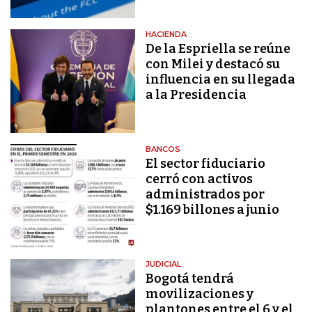
HACIENDA
De la Espriella se reúne
con Milei y destacó su
influencia en su llegada
a la Presidencia
BANCOS
El sector fiduciario
cerró con activos
administrados por
$1.169 billones a junio
JUDICIAL
Bogotá tendrá
movilizaciones y
plantones entre el 6 y el