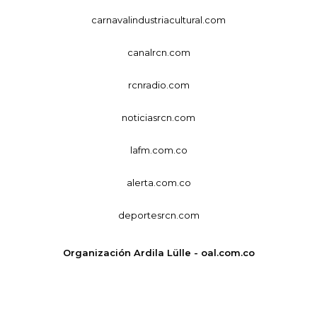
carnavalindustriacultural.com
canalrcn.com
rcnradio.com
noticiasrcn.com
lafm.com.co
alerta.com.co
deportesrcn.com
Organización Ardila Lülle - oal.com.co