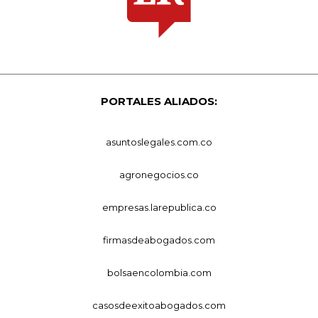
PORTALES ALIADOS:
asuntoslegales.com.co
agronegocios.co
empresas.larepublica.co
firmasdeabogados.com
bolsaencolombia.com
casosdeexitoabogados.com