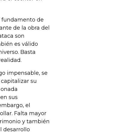
n fundamento de
nte de la obra del
cataca son
bién es válido
niverso. Basta
ealidad.
lgo impensable, se
 capitalizar su
tionada
 en sus
 embargo, el
ollar. Falta mayor
trimonio y también
l desarrollo