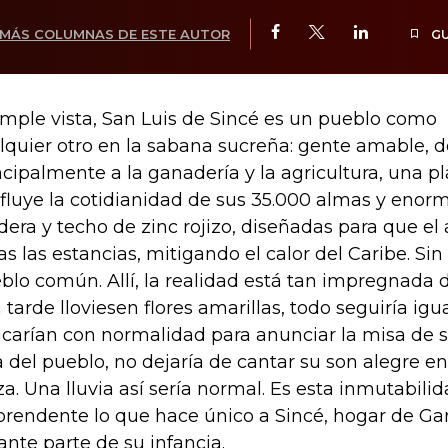
MÁS COLUMNAS DE ESTE AUTOR
G
imple vista, San Luis de Sincé es un pueblo como
lquier otro en la sabana sucreña: gente amable, 
ncipalmente a la ganadería y la agricultura, una p
fluye la cotidianidad de sus 35.000 almas y enor
era y techo de zinc rojizo, diseñadas para que el a
as las estancias, mitigando el calor del Caribe. Si
blo común. Allí, la realidad está tan impregnada 
 tarde lloviesen flores amarillas, todo seguiría ig
icarían con normalidad para anunciar la misa de se
a del pueblo, no dejaría de cantar su son alegre en
za. Una lluvia así sería normal. Es esta inmutabilid
prendente lo que hace único a Sincé, hogar de G
ante parte de su infancia.