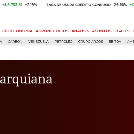
,81
+2,19%
29,66%
+0,87%
+3
TASA DE USURA CRÉDITO CONSUMO
LOBOECONOMÍA
AGRONEGOCIOS
ANÁLISIS
ASUNTOS LEGALES
ÍA
CARBÓN
VENEZUELA
PETRÓLEO
GRUPO ARGOS
EBITDA
AMÉ
marquiana