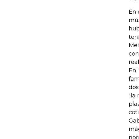
En 
mús
hub
ten
Mel
con
rea
En 
fam
dos
“la
pla
cot
Gab
mág
nor