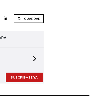
GUARDAR
ARA
Next slide
SUSCRÍBASE YA