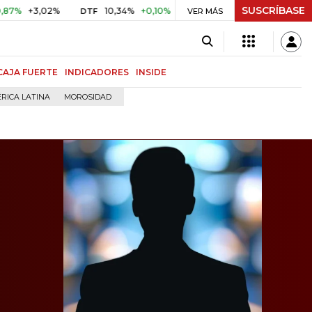
SUSCRÍBASE
,02%
10,34%
+0,10%
+0,98%
$ 416,86
+$ 0,05
+0,0
DTF
VER MÁS
UVR
CAJA FUERTE
INDICADORES
INSIDE
RICA LATINA
MOROSIDAD