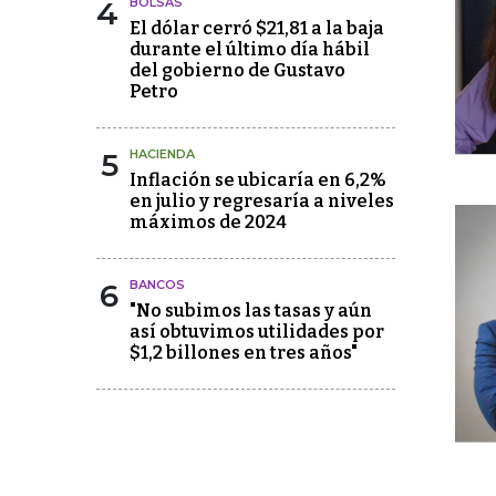
4
BOLSAS
El dólar cerró $21,81 a la baja
durante el último día hábil
del gobierno de Gustavo
Petro
5
HACIENDA
Inflación se ubicaría en 6,2%
en julio y regresaría a niveles
máximos de 2024
6
BANCOS
"No subimos las tasas y aún
así obtuvimos utilidades por
$1,2 billones en tres años"