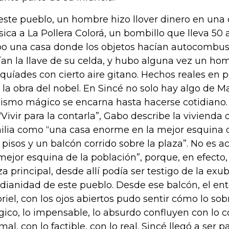
este pueblo, un hombre hizo llover dinero en una co
ica a La Pollera Colorá, un bombillo que lleva 50
o una casa donde los objetos hacían autocombust
ían la llave de su celda, y hubo alguna vez un h
quíades con cierto aire gitano. Hechos reales en 
 la obra del nobel. En Sincé no solo hay algo de Ma
lismo mágico se encarna hasta hacerse cotidiano.
“Vivir para la contarla”, Gabo describe la vivienda 
ilia como “una casa enorme en la mejor esquina d
 pisos y un balcón corrido sobre la plaza”. No es a
 mejor esquina de la población”, porque, en efecto, 
za principal, desde allí podía ser testigo de la exu
idianidad de este pueblo. Desde ese balcón, el e
riel, con los ojos abiertos pudo sentir cómo lo sobr
ico, lo impensable, lo absurdo confluyen con lo co
mal, con lo factible, con lo real. Sincé llegó a ser p