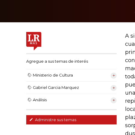
A s
cua
pri
con
Agregue a sus temas de interés
mad
Ministerio de Cultura
tod
pue
Gabriel Garcia Marquez
una
Análisis
rep
loc
pla
Administre sus temas
sor
dur