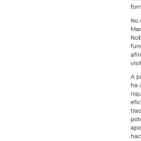
for
No 
Mac
Nob
fun
afi
vis
A p
ha 
riq
efi
tra
pot
apo
hac