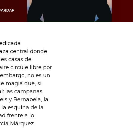
UARDAR
dedicada
laza central donde
mes casas de
ire circule libre por
n embargo, no es un
de magia que, si
ual: las campanas
is y Bernabela, la
 la esquina de la
ad frente a lo
arcía Márquez