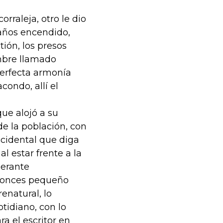
rraleja, otro le dio
 años encendido,
ión, los presos
ombre llamado
perfecta armonía
condo, allí el
que alojó a su
e la población, con
ccidental que diga
al estar frente a la
berante
ntonces pequeño
enatural, lo
tidiano, con lo
ara el escritor en