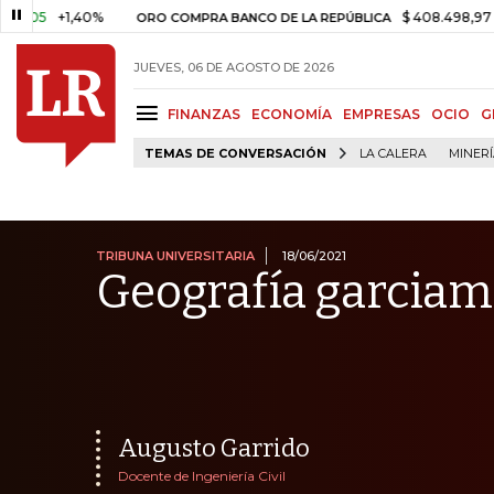
+1,40%
$ 408.498,97
+$ 8.753
ORO COMPRA BANCO DE LA REPÚBLICA
JUEVES, 06 DE AGOSTO DE 2026
FINANZAS
ECONOMÍA
EMPRESAS
OCIO
G
TEMAS DE CONVERSACIÓN
LA CALERA
MINER
TRIBUNA UNIVERSITARIA
18/06/2021
Geografía garcia
Augusto Garrido
Docente de Ingeniería Civil