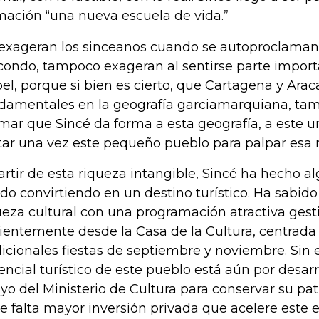
mación “una nueva escuela de vida.”
exageran los sinceanos cuando se autoproclama
ondo, tampoco exageran al sentirse parte importa
el, porque si bien es cierto, que Cartagena y Ara
damentales en la geografía garciamarquiana, tam
rmar que Sincé da forma a esta geografía, a este u
itar una vez este pequeño pueblo para palpar esa r
artir de esta riqueza intangible, Sincé ha hecho a
ido convirtiendo en un destino turístico. Ha sabido
ueza cultural con una programación atractiva ges
cientemente desde la Casa de la Cultura, centrada
dicionales fiestas de septiembre y noviembre. Sin
encial turístico de este pueblo está aún por desarr
yo del Ministerio de Cultura para conservar su pa
e falta mayor inversión privada que acelere este e