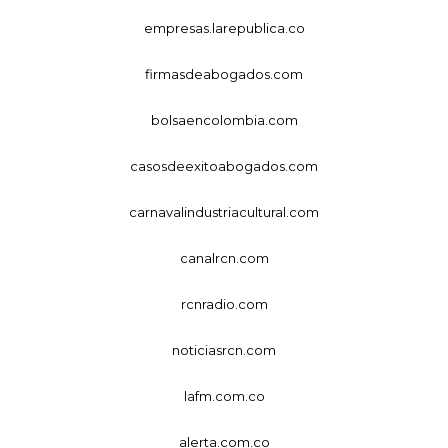
empresas.larepublica.co
firmasdeabogados.com
bolsaencolombia.com
casosdeexitoabogados.com
carnavalindustriacultural.com
canalrcn.com
rcnradio.com
noticiasrcn.com
lafm.com.co
alerta.com.co