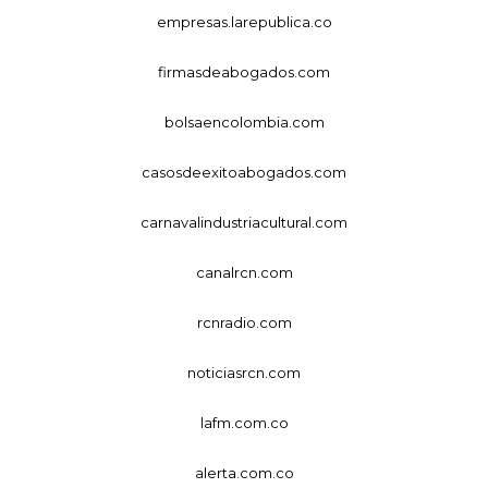
empresas.larepublica.co
firmasdeabogados.com
bolsaencolombia.com
casosdeexitoabogados.com
carnavalindustriacultural.com
canalrcn.com
rcnradio.com
noticiasrcn.com
lafm.com.co
alerta.com.co