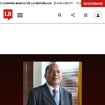
$ 408.498,97
+$ 8.753,81
+2,19%
 BANCO DE LA REPÚBLICA
TASA 
SUSCRÍBASE