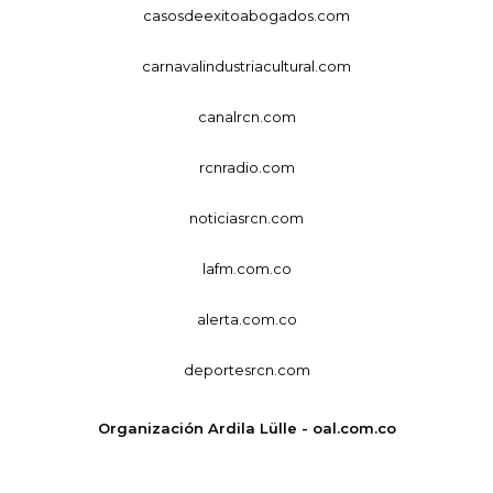
casosdeexitoabogados.com
carnavalindustriacultural.com
canalrcn.com
rcnradio.com
noticiasrcn.com
lafm.com.co
alerta.com.co
deportesrcn.com
Organización Ardila Lülle - oal.com.co