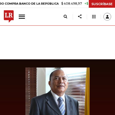
$ 408.498,97
+$ 8.753,81
+2,19%
RA BANCO DE LA REPÚBLICA
TA
SUSCRÍBASE