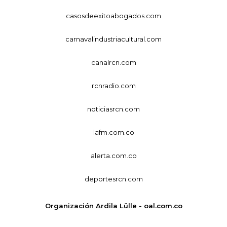
casosdeexitoabogados.com
carnavalindustriacultural.com
canalrcn.com
rcnradio.com
noticiasrcn.com
lafm.com.co
alerta.com.co
deportesrcn.com
Organización Ardila Lülle - oal.com.co