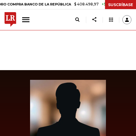
$ 408.498,97
+$ 8.753,81
+2,19%
MPRA BANCO DE LA REPÚBLICA
T
SUSCRÍBASE