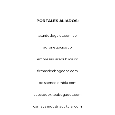
PORTALES ALIADOS:
asuntoslegales.com.co
agronegocios.co
empresas.larepublica.co
firmasdeabogados.com
bolsaencolombia.com
casosdeexitoabogados.com
carnavalindustriacultural.com