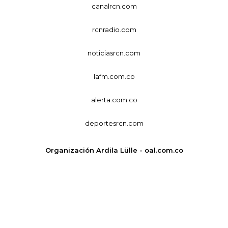
canalrcn.com
rcnradio.com
noticiasrcn.com
lafm.com.co
alerta.com.co
deportesrcn.com
Organización Ardila Lülle - oal.com.co