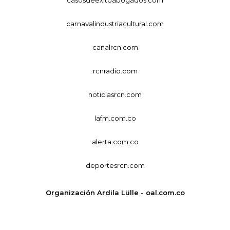
carnavalindustriacultural.com
canalrcn.com
rcnradio.com
noticiasrcn.com
lafm.com.co
alerta.com.co
deportesrcn.com
Organización Ardila Lülle - oal.com.co