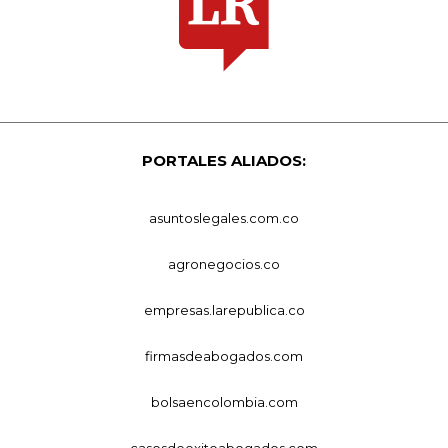
PORTALES ALIADOS:
asuntoslegales.com.co
agronegocios.co
empresas.larepublica.co
firmasdeabogados.com
bolsaencolombia.com
casosdeexitoabogados.com