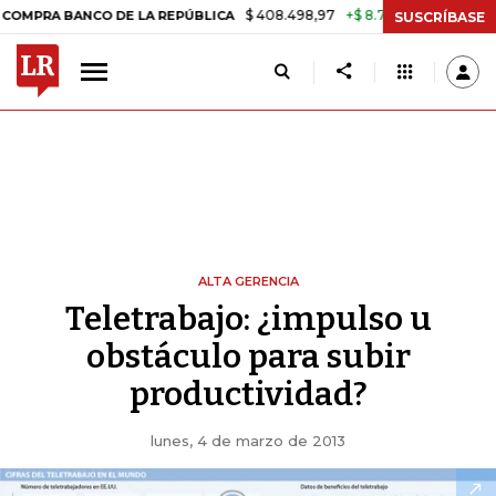
$ 408.498,97
+$ 8.753,81
+2,19%
 BANCO DE LA REPÚBLICA
TASA 
SUSCRÍBASE
ALTA GERENCIA
Teletrabajo: ¿impulso u
obstáculo para subir
productividad?
lunes, 4 de marzo de 2013