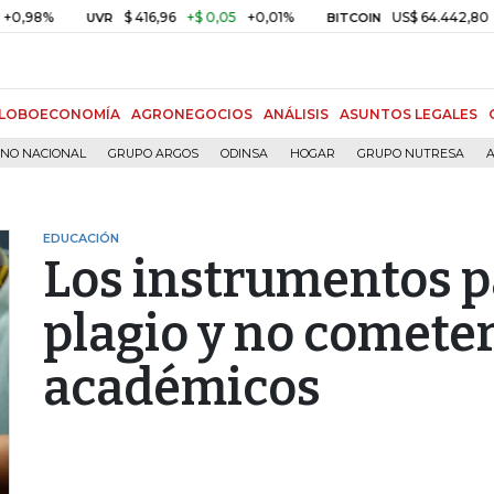
$ 416,96
+$ 0,05
+0,01%
US$ 64.442,80
-US$ 52
UVR
BITCOIN
LOBOECONOMÍA
AGRONEGOCIOS
ANÁLISIS
ASUNTOS LEGALES
RNO NACIONAL
GRUPO ARGOS
ODINSA
HOGAR
GRUPO NUTRESA
A
EDUCACIÓN
Los instrumentos pa
plagio y no cometer
académicos