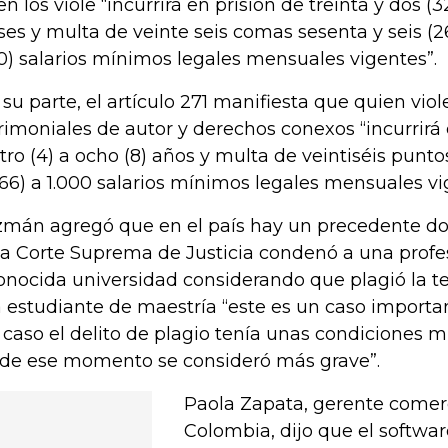
en los viole “incurrirá en prisión de treinta y dos (
es y multa de veinte seis comas sesenta y seis (26
0) salarios mínimos legales mensuales vigentes”.
 su parte, el artículo 271 manifiesta que quien vio
rimoniales de autor y derechos conexos “incurrirá 
tro (4) a ocho (8) años y multa de veintiséis punto
.66) a 1.000 salarios mínimos legales mensuales vi
mán agregó que en el país hay un precedente do
la Corte Suprema de Justicia condenó a una profe
onocida universidad considerando que plagió la te
 estudiante de maestría “este es un caso importa
 caso el delito de plagio tenía unas condiciones m
de ese momento se consideró más grave”.
Paola Zapata, gerente comerc
Colombia, dijo que el softwar