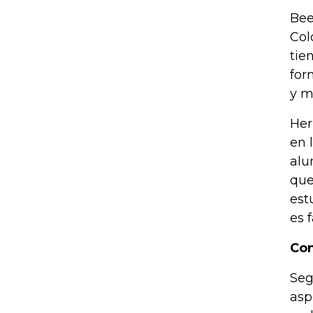
Bee
Col
tie
for
y m
Her
en 
alu
que
est
es f
Con
Seg
asp