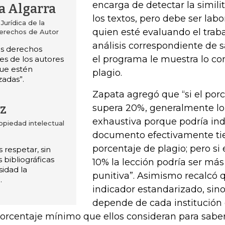
encarga de detectar la simili
a Algarra
los textos, pero debe ser lab
Jurídica de la
quien esté evaluando el traba
Derechos de Autor
análisis correspondiente de 
os derechos
el programa le muestra lo c
es de los autores
que estén
plagio.
adas”.
Zapata agregó que “si el porc
z
supera 20%, generalmente lo
exhaustiva porque podría ind
opiedad intelectual
documento efectivamente ti
porcentaje de plagio; pero si
respetar, sin
 bibliográficas
10% la lección podría ser má
sidad la
punitiva”. Asimismo recalcó 
.
indicador estandarizado, sin
depende de cada institución 
porcentaje mínimo que ellos consideran para saber 