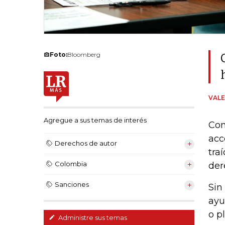
Foto:
Bloomberg
VALE
Agregue a sus temas de interés
Con
acc
Derechos de autor
tra
Colombia
der
Sanciones
Sin
ayu
o p
Administre sus temas