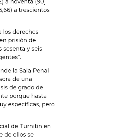
32) a noventa (90)
,66) a trescientos
le los derechos
en prisión de
s sesenta y seis
gentes”.
nde la Sala Penal
sora de una
sis de grado de
nte porque hasta
uy específicas, pero
ial de Turnitin en
e de ellos se