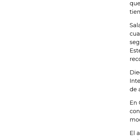
que
tie
Sal
cua
seg
Est
rec
Die
Int
de 
En 
con
mod
El 