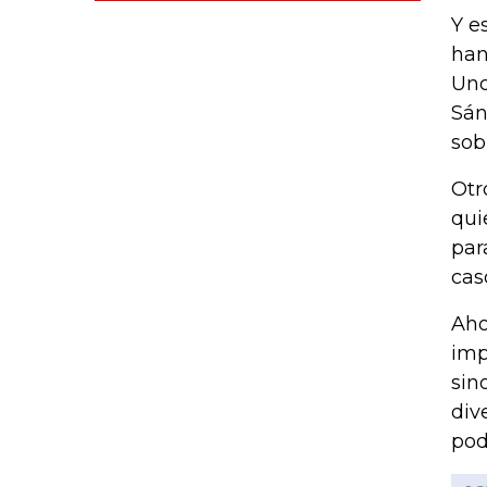
Y e
han
Uno
Sán
sob
Otr
qui
par
cas
Aho
imp
sin
div
pod