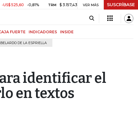
SUSCRÍBASE
5,60
-0,81%
$ 3.157,43
-$ 21,97
-0,69%
2.3
TRM
VER MÁS
MSCI COLCAP
CAJA FUERTE
INDICADORES
INSIDE
BELARDO DE LA ESPRIELLA
ra identificar el
lo en textos