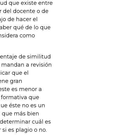
tud que existe entre
or del docente o de
jo de hacer el
saber qué de lo que
onsidera como
entaje de similitud
 mandan a revisión
icar que el
ene gran
 este es menor a
s formativa que
que éste no es un
o que más bien
determinar cuál es
si es plagio o no.