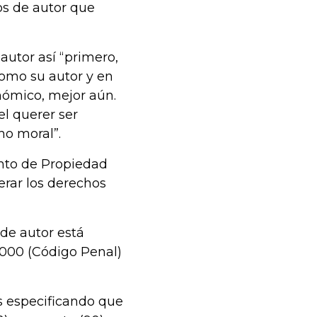
s de autor que
autor así “primero,
como su autor y en
nómico, mejor aún.
el querer ser
ho moral”.
nto de Propiedad
erar los derechos
 de autor está
 2000 (Código Penal)
es especificando que