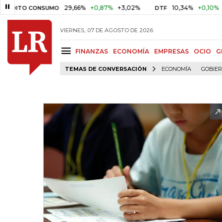
29,66%
+0,87%
+3,02%
10,34%
+0,10%
+0,98%
O CONSUMO
DTF
VIERNES, 07 DE AGOSTO DE 2026
FINANZAS
ECONOMÍA
EMPRESAS
OCIO
G
TEMAS DE CONVERSACIÓN
ECONOMÍA
GOBIE