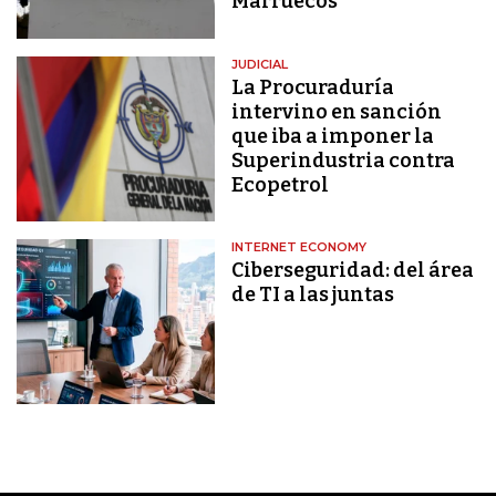
Marruecos
JUDICIAL
La Procuraduría
intervino en sanción
que iba a imponer la
Superindustria contra
Ecopetrol
INTERNET ECONOMY
Ciberseguridad: del área
de TI a las juntas