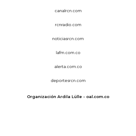
canalrcn.com
rcnradio.com
noticiasrcn.com
lafm.com.co
alerta.com.co
deportesrcn.com
Organización Ardila Lülle - oal.com.co