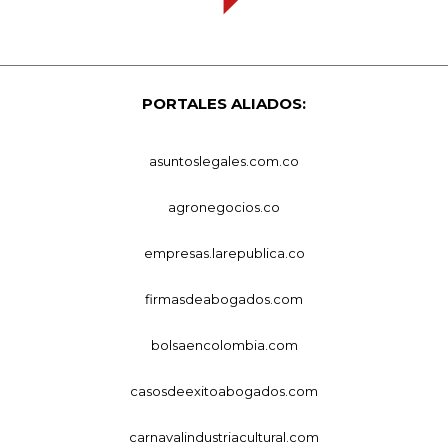
PORTALES ALIADOS:
asuntoslegales.com.co
agronegocios.co
empresas.larepublica.co
firmasdeabogados.com
bolsaencolombia.com
casosdeexitoabogados.com
carnavalindustriacultural.com