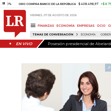
Posesión presidencial de Abelardo
EN VIVO
$ 408.498,97
+$ 8.753,81
+2
ORO COMPRA BANCO DE LA REPÚBLICA
VIERNES, 07 DE AGOSTO DE 2026
FINANZAS
ECONOMÍA
EMPRESAS
OCIO
G
TEMAS DE CONVERSACIÓN
ECONOMÍA
GOBIE
Posesión presidencial de Abelardo
EN VIVO