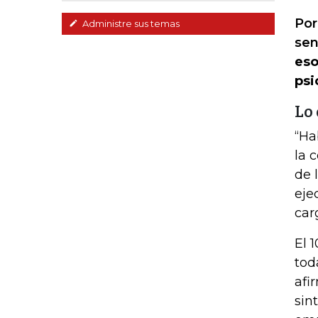
Por
Administre sus temas
sen
eso
psi
Lo
“Ha
la 
de 
eje
car
El 
tod
afi
sin