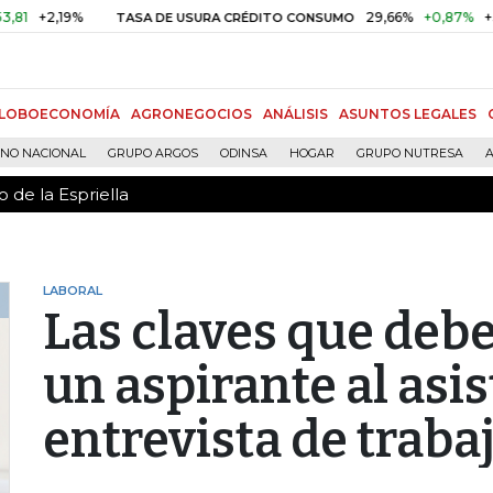
 de la Espriella
,19%
29,66%
+0,87%
+3,02%
TASA DE USURA CRÉDITO CONSUMO
LOBOECONOMÍA
AGRONEGOCIOS
ANÁLISIS
ASUNTOS LEGALES
RNO NACIONAL
GRUPO ARGOS
ODINSA
HOGAR
GRUPO NUTRESA
A
 de la Espriella
LABORAL
Las claves que debe
un aspirante al asis
entrevista de traba