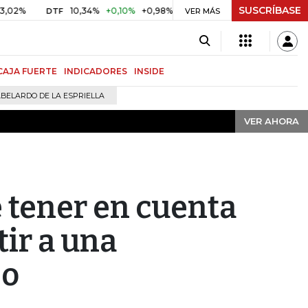
SUSCRÍBASE
VER AHORA
10,34%
+0,10%
+0,98%
$ 416,91
+$ 0,05
+0,01%
DTF
UVR
VER MÁS
CAJA FUERTE
INDICADORES
INSIDE
BELARDO DE LA ESPRIELLA
VER AHORA
 tener en cuenta
tir a una
jo