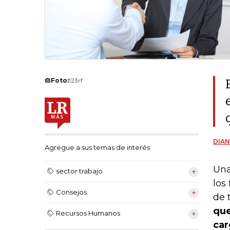
Foto:
123rf
DIAN
Agregue a sus temas de interés
Una
sector trabajo
los
Consejos
de 
que
Recursos Humanos
car