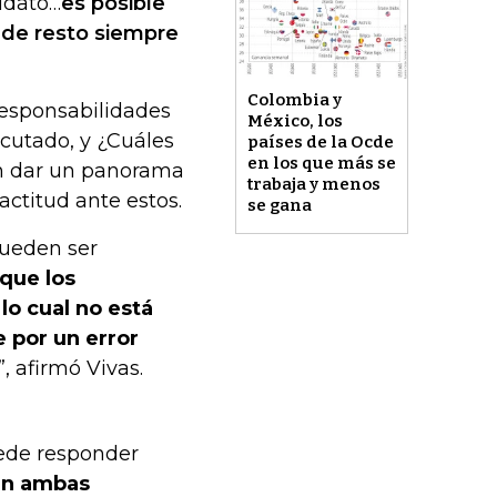
didato…
es posible
 de resto siempre
Colombia y
responsabilidades
México, los
cutado, y ¿Cuáles
países de la Ocde
en los que más se
en dar un panorama
trabaja y menos
actitud ante estos.
se gana
pueden ser
 que los
lo cual no está
 por un error
 afirmó Vivas.
uede responder
 en ambas