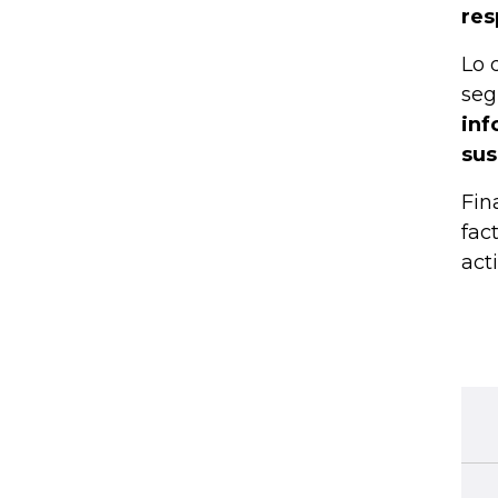
res
Lo 
seg
inf
sus
Fin
fac
act