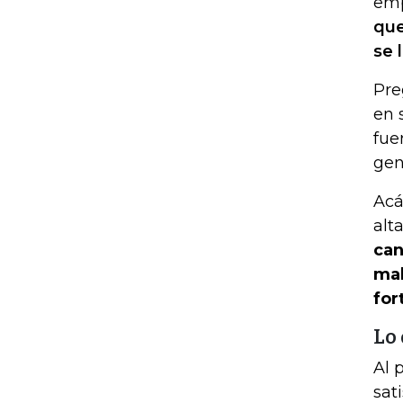
emp
que
se 
Pre
en 
fue
gen
Acá
alt
can
mal
for
Lo 
Al 
sat