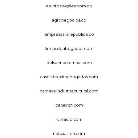
asuntoslegales.com.co
agronegocios.co
empresas.larepublica.co
firmasdeabogados.com
bolsaencolombia.com
casosdeexitoabogados.com
carnavalindustriacultural.com
canalrcn.com
rcnradio.com
noticiasrcn.com