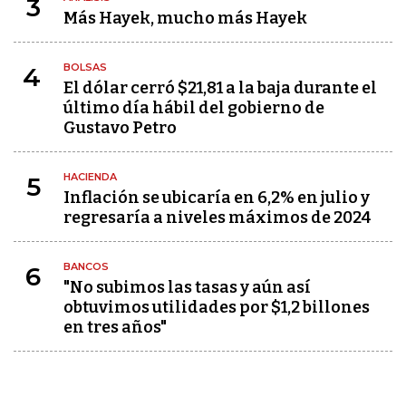
3
Más Hayek, mucho más Hayek
BOLSAS
4
El dólar cerró $21,81 a la baja durante el
último día hábil del gobierno de
Gustavo Petro
HACIENDA
5
Inflación se ubicaría en 6,2% en julio y
regresaría a niveles máximos de 2024
BANCOS
6
"No subimos las tasas y aún así
obtuvimos utilidades por $1,2 billones
en tres años"