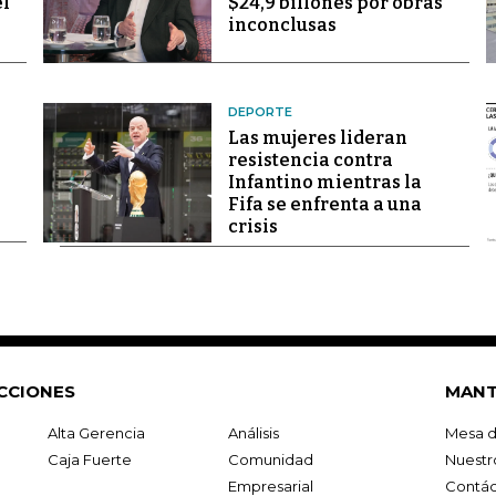
el
$24,9 billones por obras
inconclusas
DEPORTE
Las mujeres lideran
resistencia contra
Infantino mientras la
Fifa se enfrenta a una
crisis
CCIONES
MANT
Alta Gerencia
Análisis
Mesa d
Caja Fuerte
Comunidad
Nuestr
Empresarial
Contác