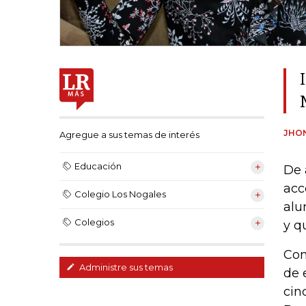
JHON
Agregue a sus temas de interés
Educación
De 
acc
Colegio Los Nogales
alu
Colegios
y q
Con
Administre sus temas
de 
cin