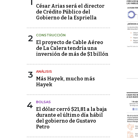
1
César Arias será el director
de Crédito Público del
Gobierno de la Espriella
2
CONSTRUCCIÓN
El proyecto de Cable Aéreo
de La Calera tendría una
inversión de más de $1 billón
3
ANÁLISIS
Más Hayek, mucho más
Hayek
4
BOLSAS
El dólar cerró $21,81 a la baja
durante el último día hábil
del gobierno de Gustavo
Petro