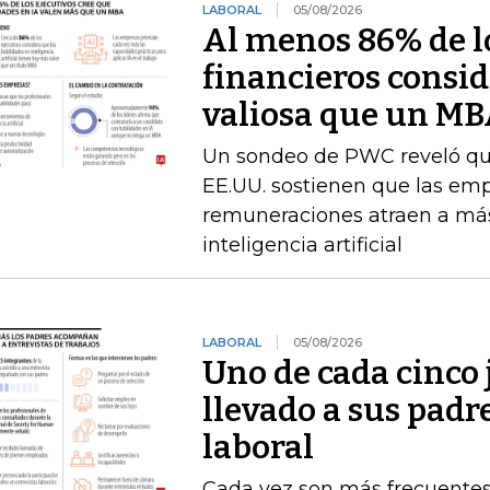
LABORAL
05/08/2026
Al menos 86% de lo
financieros consid
valiosa que un M
Un sondeo de PWC reveló que 
EE.UU. sostienen que las emp
remuneraciones atraen a más
inteligencia artificial
LABORAL
05/08/2026
Uno de cada cinco 
llevado a sus padr
laboral
Cada vez son más frecuentes