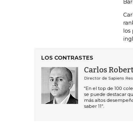
Bar
Car
ran
los
ing
LOS CONTRASTES
Carlos Rober
Director de Sapiens Re
“En el top de 100 col
se puede destacar qu
más altos desempeño
saber 11”.