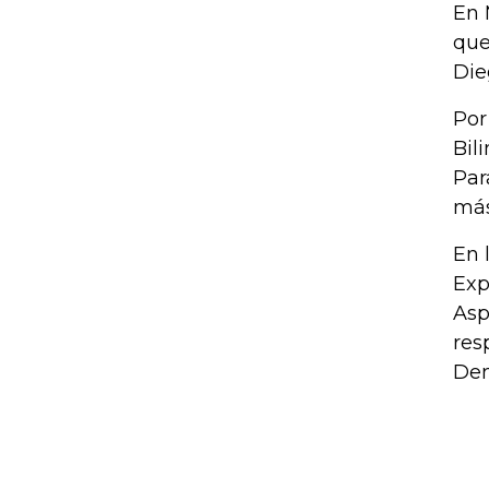
En 
que
Die
Por
Bil
Par
más
En 
Exp
Asp
res
Den