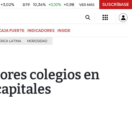
SUSCRÍBASE
10,34%
+0,10%
+0,98%
$ 416,86
+$ 0,05
+0,01%
DTF
UVR
VER MÁS
CAJA FUERTE
INDICADORES
INSIDE
RICA LATINA
MOROSIDAD
jores colegios en
capitales