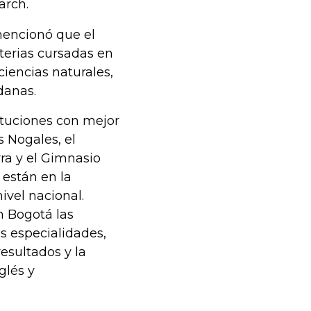
arch.
mencionó que el
terias cursadas en
iencias naturales,
danas.
stituciones con mejor
s Nogales, el
ra y el Gimnasio
 están en la
nivel nacional.
n Bogotá las
es especialidades,
esultados y la
glés y