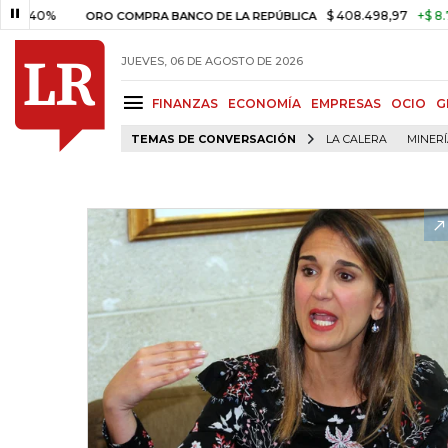
0%
$ 408.498,97
+$ 8.753,81
ORO COMPRA BANCO DE LA REPÚBLICA
JUEVES, 06 DE AGOSTO DE 2026
FINANZAS
ECONOMÍA
EMPRESAS
OCIO
G
TEMAS DE CONVERSACIÓN
LA CALERA
MINER