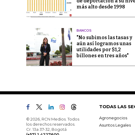
de deportación a su niv
más alto desde 1998
BANCOS
"No subimos las tasas y
aún así logramos unas
utilidades por $1,2
billones en tres años"
TODAS LAS SE
Agronegocios
© 2026, RCN Medios. Todos
los derechos reservados.
Asuntos Legales
Cr. 13a 37-32, Bogotá
(+57) 1 4227600