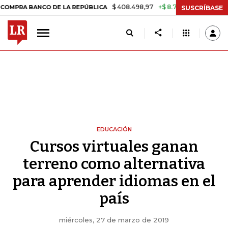
$ 408.498,97
+$ 8.753,81
+2,19%
 BANCO DE LA REPÚBLICA
TASA 
SUSCRÍBASE
EDUCACIÓN
Cursos virtuales ganan
terreno como alternativa
para aprender idiomas en el
país
miércoles, 27 de marzo de 2019