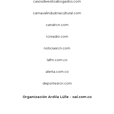
casosdeexitoabogados.com
carnavalindustriacultural.com
canalrcn.com
rcnradio.com
noticiasrcn.com
lafm.com.co
alerta.com.co
deportesrcn.com
Organización Ardila Lülle - oal.com.co