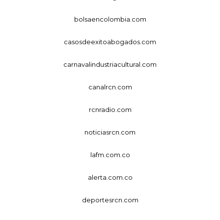
bolsaencolombia.com
casosdeexitoabogados.com
carnavalindustriacultural.com
canalrcn.com
rcnradio.com
noticiasrcn.com
lafm.com.co
alerta.com.co
deportesrcn.com