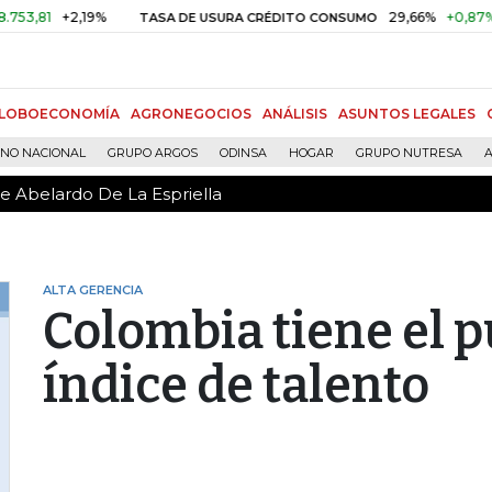
de Abelardo De La Espriella
+2,19%
29,66%
+0,87%
+3,0
TASA DE USURA CRÉDITO CONSUMO
LOBOECONOMÍA
AGRONEGOCIOS
ANÁLISIS
ASUNTOS LEGALES
RNO NACIONAL
GRUPO ARGOS
ODINSA
HOGAR
GRUPO NUTRESA
A
de Abelardo De La Espriella
ALTA GERENCIA
Colombia tiene el p
índice de talento