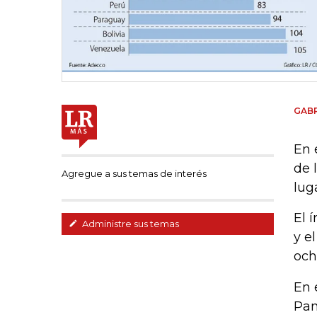
GABR
En 
de 
Agregue a sus temas de interés
lug
El 
Administre sus temas
y e
och
En 
Pan