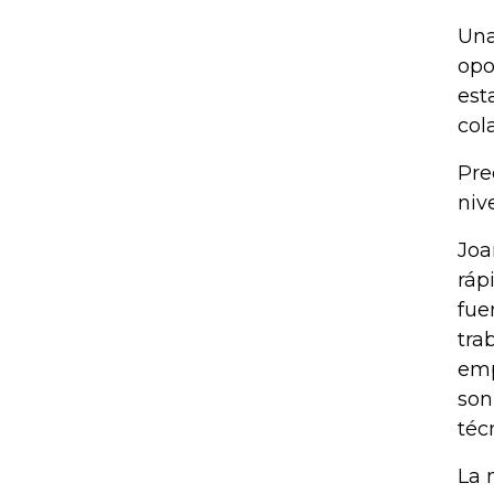
Una
opo
est
col
Pre
niv
Joa
ráp
fue
tra
emp
son
téc
La 