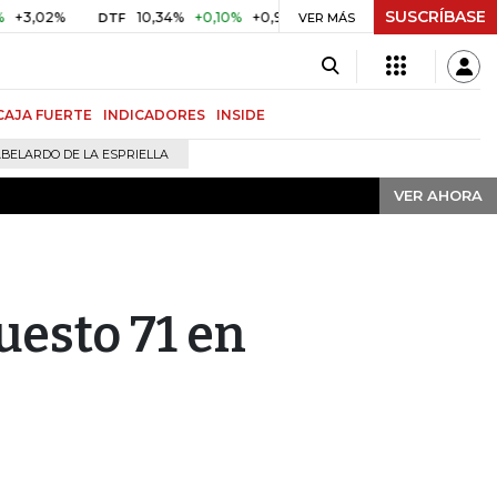
SUSCRÍBASE
VER AHORA
2%
10,34%
+0,10%
+0,98%
$ 416,91
+$ 0,05
+0,01%
DTF
UVR
VER MÁS
CAJA FUERTE
INDICADORES
INSIDE
BELARDO DE LA ESPRIELLA
VER AHORA
uesto 71 en