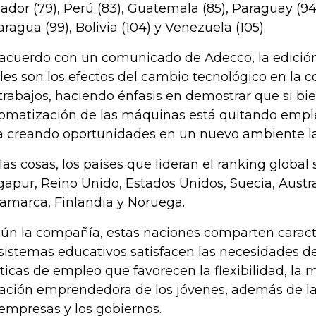
ador (79), Perú (83), Guatemala (85), Paraguay (94)
aragua (99), Bolivia (104) y Venezuela (105).
acuerdo con un comunicado de Adecco, la edició
les son los efectos del cambio tecnológico en la 
 trabajos, haciendo énfasis en demostrar que si bie
omatización de las máquinas está quitando emple
a creando oportunidades en un nuevo ambiente la
 las cosas, los países que lideran el ranking global 
gapur, Reino Unido, Estados Unidos, Suecia, Austr
amarca, Finlandia y Noruega.
ún la compañía, estas naciones comparten caract
 sistemas educativos satisfacen las necesidades de
íticas de empleo que favorecen la flexibilidad, la m
ación emprendedora de los jóvenes, además de la
 empresas y los gobiernos.