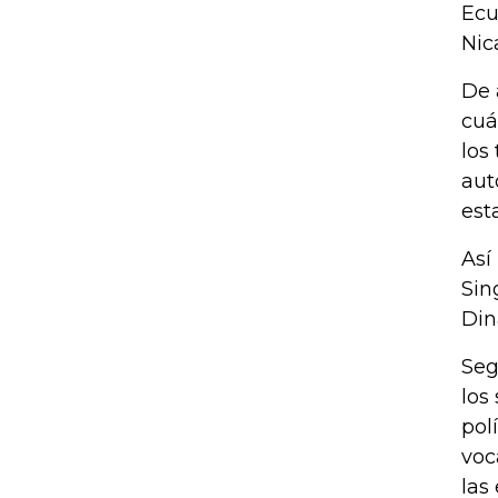
Ecu
Nic
De 
cuá
los
aut
est
Así
Sin
Din
Seg
los
pol
voc
las