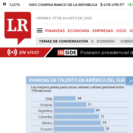
Posesión presidencial 
EN VIVO
40%
$ 408.498,97
+$ 8.753,81
ORO COMPRA BANCO DE LA REPÚBLICA
VIERNES, 07 DE AGOSTO DE 2026
FINANZAS
ECONOMÍA
EMPRESAS
OCIO
G
TEMAS DE CONVERSACIÓN
ECONOMÍA
GOBIE
Posesión presidencial 
EN VIVO