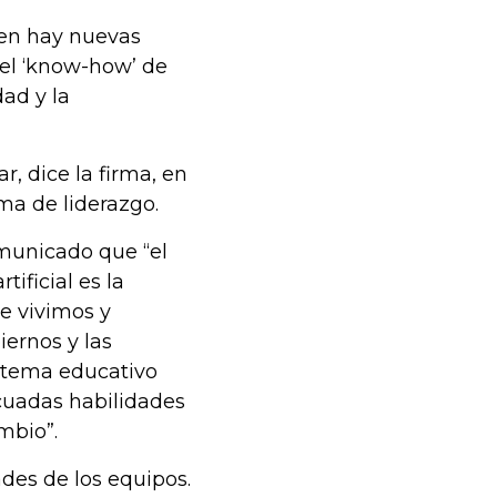
ien hay nuevas
 el ‘know-how’ de
dad y la
, dice la firma, en
rma de liderazgo.
municado que “el
tificial es la
e vivimos y
iernos y las
istema educativo
ecuadas habilidades
mbio”.
des de los equipos.