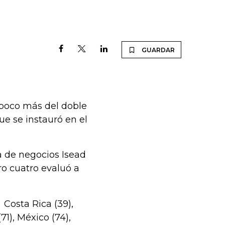
GUARDAR
 poco más del doble
que se instauró en el
a de negocios Isead
o cuatro evaluó a
 Costa Rica (39),
1), México (74),