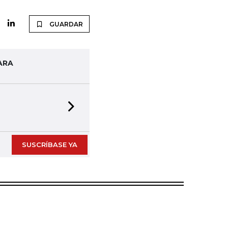
GUARDAR
ARA
Next slide
SUSCRÍBASE YA